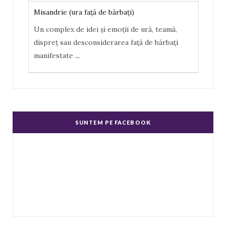
Misandrie (ura faţă de bărbaţi)
Un complex de idei şi emoţii de ură, teamă,
dispreţ sau desconsiderarea faţă de bărbaţi
manifestate
...
Misoginism (ură faţă de femei)
Un complex de idei şi emoţii negative, ură,
dispreţ manifestate de bărbaţi faţă de femei în
SUNTEM PE FACEBOOK
genere.
...
Echitate în salarizare
Metodă de a evita discriminarea în salarizare,
prin asigurarea de salarii egale pentru muncă
de valo
...
Echitate de Gen