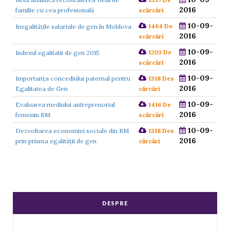
2016
familie cu cea profesională
scărcări
10-09-
1464 De
Inegalitățile salariale de gen în Moldova
2016
scărcări
10-09-
1203 De
Indexul egalitatii de gen 2015
2016
scărcări
10-09-
Importanța concediului paternal pentru
1318 Des
2016
Egalitatea de Gen
cărcări
10-09-
Evaluarea mediului antreprenorial
1416 De
2016
femenin RM
scărcări
10-09-
Dezvoltarea economiei sociale din RM
1318 Des
2016
prin prisma egalității de gen
cărcări
DESPRE