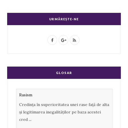
URMĂREȘTE-NE
F
G
R
a
o
S
c
o
S
e
g
GLOSAR
b
l
o
e
Rasism
o
P
Credința în superioritatea unei rase față de alta
k
l
și legitimarea inegalităților pe baza acestei
u
cred
...
s