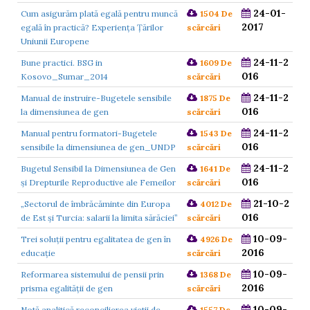
24-01-
Cum asigurăm plată egală pentru muncă
1504 De
2017
egală în practică? Experiența Țărilor
scărcări
Uniunii Europene
24-11-2
Bune practici. BSG in
1609 De
016
Kosovo_Sumar_2014
scărcări
24-11-2
Manual de instruire-Bugetele sensibile
1875 De
016
la dimensiunea de gen
scărcări
24-11-2
Manual pentru formatori-Bugetele
1543 De
016
sensibile la dimensiunea de gen_UNDP
scărcări
24-11-2
Bugetul Sensibil la Dimensiunea de Gen
1641 De
016
și Drepturile Reproductive ale Femeilor
scărcări
21-10-2
„Sectorul de îmbrăcăminte din Europa
4012 De
016
de Est și Turcia: salarii la limita sărăciei”
scărcări
10-09-
Trei soluții pentru egalitatea de gen în
4926 De
2016
educație
scărcări
10-09-
Reformarea sistemului de pensii prin
1368 De
2016
prisma egalității de gen
scărcări
10-09-
Notă analitică reconcilierea vietii de
1557 De