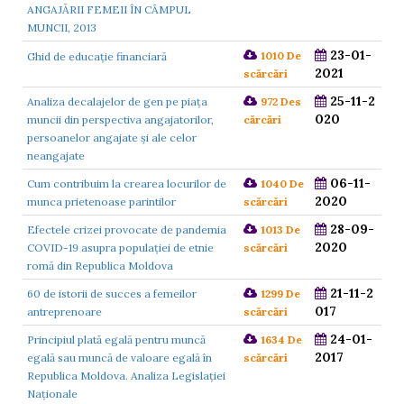
ANGAJĂRII FEMEII ÎN CÂMPUL
MUNCII, 2013
23-01-
1010 De
Ghid de educație financiară
2021
scărcări
25-11-2
Analiza decalajelor de gen pe piaţa
972 Des
020
muncii din perspectiva angajatorilor,
cărcări
persoanelor angajate și ale celor
neangajate
06-11-
Cum contribuim la crearea locurilor de
1040 De
2020
munca prietenoase parintilor
scărcări
28-09-
Efectele crizei provocate de pandemia
1013 De
2020
COVID-19 asupra populației de etnie
scărcări
romă din Republica Moldova
21-11-2
60 de istorii de succes a femeilor
1299 De
017
antreprenoare
scărcări
24-01-
Principiul plată egală pentru muncă
1634 De
2017
egală sau muncă de valoare egală în
scărcări
Republica Moldova. Analiza Legislației
Naționale