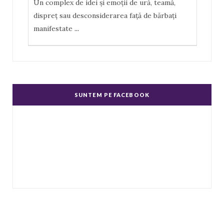
Un complex de idei şi emoţii de ură, teamă,
dispreţ sau desconsiderarea faţă de bărbaţi
manifestate
...
Misoginism (ură faţă de femei)
Un complex de idei şi emoţii negative, ură,
dispreţ manifestate de bărbaţi faţă de femei în
SUNTEM PE FACEBOOK
genere.
...
Echitate în salarizare
Metodă de a evita discriminarea în salarizare,
prin asigurarea de salarii egale pentru muncă
de valo
...
Echitate de Gen
Echitatea de gen se referă la tratamentul egal