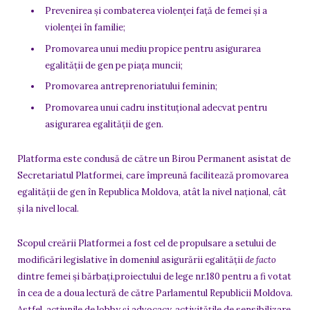
Prevenirea şi combaterea violenţei faţă de femei şi a
violenţei în familie;
Promovarea unui mediu propice pentru asigurarea
egalităţii de gen pe piaţa muncii;
Promovarea antreprenoriatului feminin;
Promovarea unui cadru instituţional adecvat pentru
asigurarea egalităţii de gen.
Platforma este condusă de către un Birou Permanent asistat de
Secretariatul Platformei, care împreună facilitează promovarea
egalității de gen în Republica Moldova, atât la nivel național, cât
și la nivel local.
Scopul creării Platformei a fost cel de propulsare a setului de
modificări legislative în domeniul asigurării egalității
de facto
dintre femei şi bărbaţi,proiectului de lege nr.180 pentru a fi votat
în cea de a doua lectură de către Parlamentul Republicii Moldova.
Astfel, acțiunile de lobby și advocacy, activitățile de sensibilizare