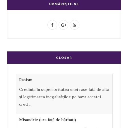
URMĂREȘTE-NE
F
G
R
a
o
S
c
o
S
e
g
GLOSAR
b
l
o
e
Rasism
o
P
Credința în superioritatea unei rase față de alta
k
l
și legitimarea inegalităților pe baza acestei
u
cred
...
s
Misandrie (ura faţă de bărbaţi)