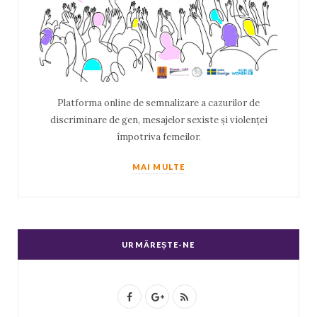
Platforma online de semnalizare a cazurilor de
discriminare de gen, mesajelor sexiste și violenței
împotriva femeilor.
MAI MULTE
URMĂREȘTE-NE
F
G
R