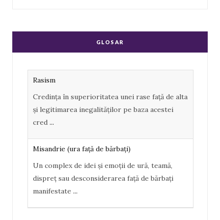
a
o
S
c
o
S
e
g
GLOSAR
b
l
o
e
Rasism
o
P
Credința în superioritatea unei rase față de alta
k
l
și legitimarea inegalităților pe baza acestei
u
cred
...
s
Misandrie (ura faţă de bărbaţi)
Un complex de idei şi emoţii de ură, teamă,
dispreţ sau desconsiderarea faţă de bărbaţi
manifestate
...
Misoginism (ură faţă de femei)