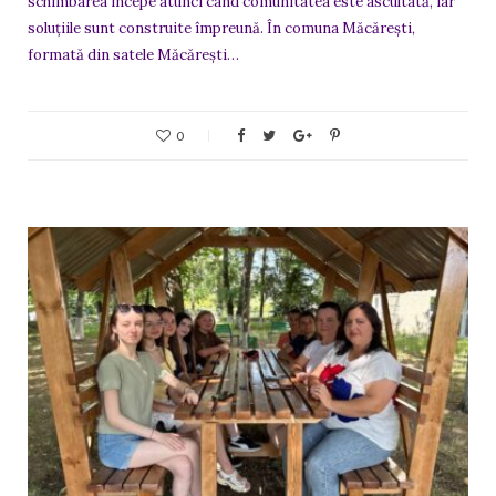
schimbarea începe atunci când comunitatea este ascultată, iar
soluțiile sunt construite împreună. În comuna Măcărești,
formată din satele Măcărești…
0