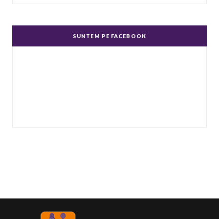
Un complex de idei şi emoţii negative, ură,
dispreţ manifestate de bărbaţi faţă de femei în
SUNTEM PE FACEBOOK
genere.
...
Echitate în salarizare
Metodă de a evita discriminarea în salarizare,
prin asigurarea de salarii egale pentru muncă
de valo
...
Echitate de Gen
Echitatea de gen se referă la tratamentul egal
și echitabil al femeilor și bărbaților. Post-ul
Echit
...
Echilibru de Gen