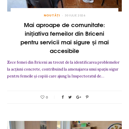
NOUTĂȚI
30 IULIE 2026
Mai aproape de comunitate:
inițiativa femeilor din Briceni
pentru servicii mai sigure și mai
accesibile
Zece femei din Briceni au trecut de la identificarea problemelor
la acțiuni concrete, contribuind la amenajarea unui spațiu sigur
pentru femeile și copiii care ajung la Inspectoratul de…
0