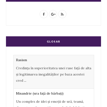
F
G
R
a
o
S
c
o
S
e
g
GLOSAR
b
l
o
e
Rasism
o
P
Credința în superioritatea unei rase față de alta
k
l
și legitimarea inegalităților pe baza acestei
u
cred
...
s
Misandrie (ura faţă de bărbaţi)
Un complex de idei şi emoţii de ură, teamă,