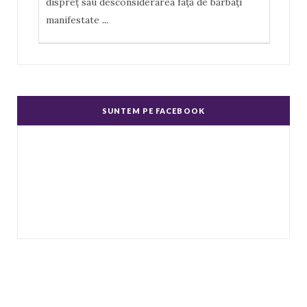
dispreţ sau desconsiderarea faţă de bărbaţi
manifestate
...
Misoginism (ură faţă de femei)
Un complex de idei şi emoţii negative, ură,
dispreţ manifestate de bărbaţi faţă de femei în
SUNTEM PE FACEBOOK
genere.
...
Echitate în salarizare
Metodă de a evita discriminarea în salarizare,
prin asigurarea de salarii egale pentru muncă
de valo
...
Echitate de Gen
Echitatea de gen se referă la tratamentul egal
și echitabil al femeilor și bărbaților. Post-ul