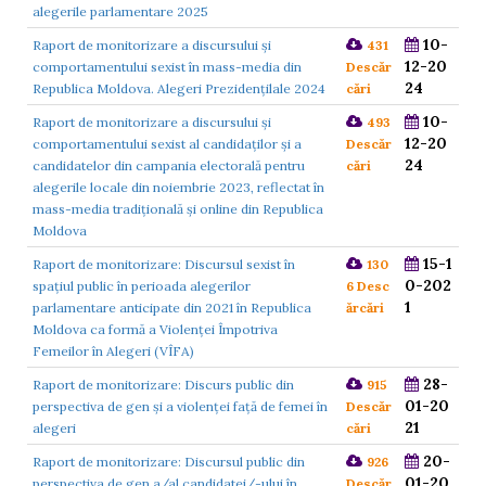
alegerile parlamentare 2025
10-
Raport de monitorizare a discursului și
431
12-20
comportamentului sexist în mass-media din
Descăr
24
Republica Moldova. Alegeri Prezidențilale 2024
cări
10-
Raport de monitorizare a discursului și
493
12-20
comportamentului sexist al candidaților și a
Descăr
24
candidatelor din campania electorală pentru
cări
alegerile locale din noiembrie 2023, reflectat în
mass-media tradițională și online din Republica
Moldova
15-1
Raport de monitorizare: Discursul sexist în
130
0-202
spațiul public în perioada alegerilor
6 Desc
1
parlamentare anticipate din 2021 în Republica
ărcări
Moldova ca formă a Violenței Împotriva
Femeilor în Alegeri (VÎFA)
28-
Raport de monitorizare: Discurs public din
915
01-20
perspectiva de gen și a violenței față de femei în
Descăr
21
alegeri
cări
20-
Raport de monitorizare: Discursul public din
926
01-20
perspectiva de gen a/al candidatei/-ului în
Descăr