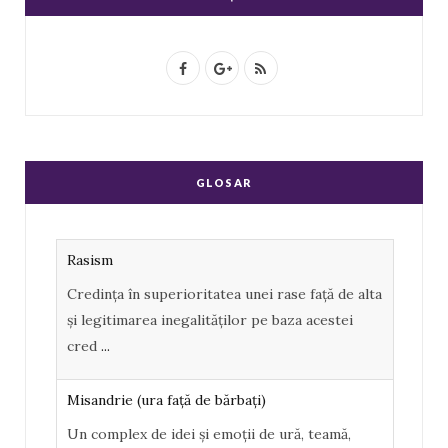
F
G
R
a
o
S
c
o
S
e
g
GLOSAR
b
l
o
e
Rasism
o
P
Credința în superioritatea unei rase față de alta
k
l
și legitimarea inegalităților pe baza acestei
u
cred
...
s
Misandrie (ura faţă de bărbaţi)
Un complex de idei şi emoţii de ură, teamă,