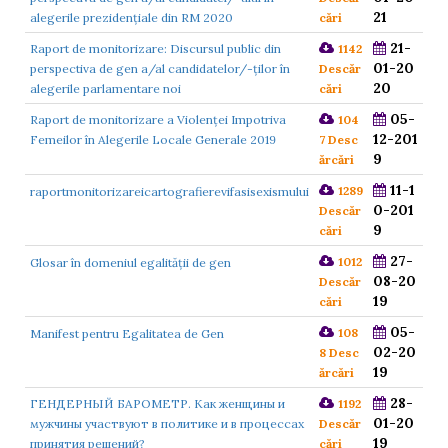
21
alegerile prezidențiale din RM 2020
cări
21-
Raport de monitorizare: Discursul public din
1142
01-20
perspectiva de gen a/al candidatelor/-ților în
Descăr
20
alegerile parlamentare noi
cări
05-
Raport de monitorizare a Violenței Impotriva
104
12-201
Femeilor în Alegerile Locale Generale 2019
7 Desc
9
ărcări
11-1
1289
raportmonitorizareicartografierevifasisexismului
0-201
Descăr
9
cări
27-
1012
Glosar în domeniul egalităţii de gen
08-20
Descăr
19
cări
05-
108
Manifest pentru Egalitatea de Gen
02-20
8 Desc
19
ărcări
28-
ГЕНДЕРНЫЙ БАРОМЕТР. Как женщины и
1192
01-20
мужчины участвуют в политике и в процессах
Descăr
19
принятия решений?
cări