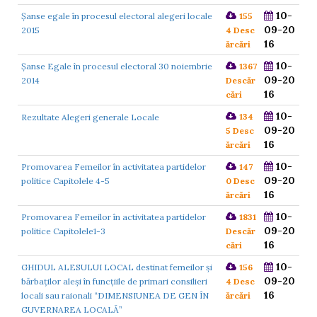
10-
Șanse egale în procesul electoral alegeri locale
155
09-20
2015
4 Desc
16
ărcări
10-
Șanse Egale în procesul electoral 30 noiembrie
1367
09-20
2014
Descăr
16
cări
10-
134
Rezultate Alegeri generale Locale
09-20
5 Desc
16
ărcări
10-
Promovarea Femeilor în activitatea partidelor
147
09-20
politice Capitolele 4-5
0 Desc
16
ărcări
10-
Promovarea Femeilor în activitatea partidelor
1831
09-20
politice Capitolele1-3
Descăr
16
cări
10-
GHIDUL ALESULUI LOCAL destinat femeilor şi
156
09-20
bărbaţilor aleşi în funcţiile de primari consilieri
4 Desc
16
locali sau raionali “DIMENSIUNEA DE GEN ÎN
ărcări
GUVERNAREA LOCALĂ”