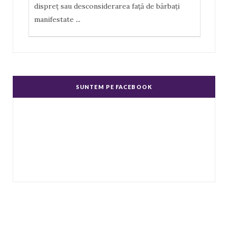
dispreţ sau desconsiderarea faţă de bărbaţi
manifestate
...
Misoginism (ură faţă de femei)
Un complex de idei şi emoţii negative, ură,
dispreţ manifestate de bărbaţi faţă de femei în
SUNTEM PE FACEBOOK
genere.
...
Echitate în salarizare
Metodă de a evita discriminarea în salarizare,
prin asigurarea de salarii egale pentru muncă
de valo
...
Echitate de Gen
Echitatea de gen se referă la tratamentul egal
și echitabil al femeilor și bărbaților. Post-ul