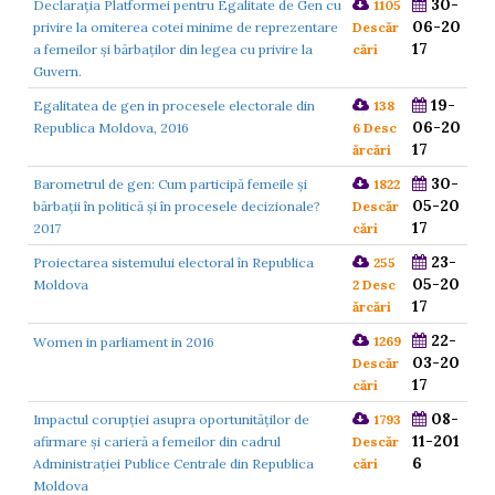
30-
Declarația Platformei pentru Egalitate de Gen cu
1105
06-20
privire la omiterea cotei minime de reprezentare
Descăr
17
a femeilor şi bărbaţilor din legea cu privire la
cări
Guvern.
19-
Egalitatea de gen in procesele electorale din
138
06-20
Republica Moldova, 2016
6 Desc
17
ărcări
30-
Barometrul de gen: Cum participă femeile și
1822
05-20
bărbații în politică și în procesele decizionale?
Descăr
17
2017
cări
23-
Proiectarea sistemului electoral în Republica
255
05-20
Moldova
2 Desc
17
ărcări
22-
1269
Women in parliament in 2016
03-20
Descăr
17
cări
08-
Impactul corupției asupra oportunităților de
1793
11-201
afirmare şi carieră a femeilor din cadrul
Descăr
6
Administrației Publice Centrale din Republica
cări
Moldova