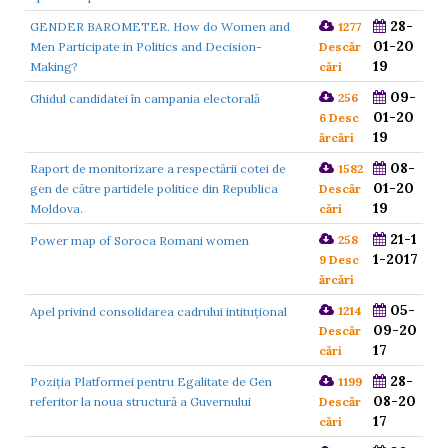
28-
GENDER BAROMETER. How do Women and
1277
01-20
Men Participate in Politics and Decision-
Descăr
19
Making?
cări
09-
256
Ghidul candidatei în campania electorală
01-20
6 Desc
19
ărcări
08-
Raport de monitorizare a respectării cotei de
1582
01-20
gen de către partidele politice din Republica
Descăr
19
Moldova.
cări
21-1
258
Power map of Soroca Romani women
1-2017
9 Desc
ărcări
05-
1214
Apel privind consolidarea cadrului intituțional
09-20
Descăr
17
cări
28-
Poziția Platformei pentru Egalitate de Gen
1199
08-20
referitor la noua structură a Guvernului
Descăr
17
cări