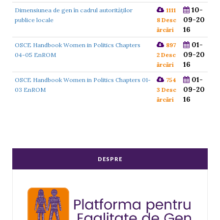
10-
Dimensiunea de gen în cadrul autorităţilor
1111
09-20
publice locale
8 Desc
16
ărcări
01-
OSCE Handbook Women in Politics Chapters
897
09-20
04-05 EnROM
2 Desc
16
ărcări
01-
OSCE Handbook Women in Politics Chapters 01-
754
09-20
03 EnROM
3 Desc
16
ărcări
DESPRE