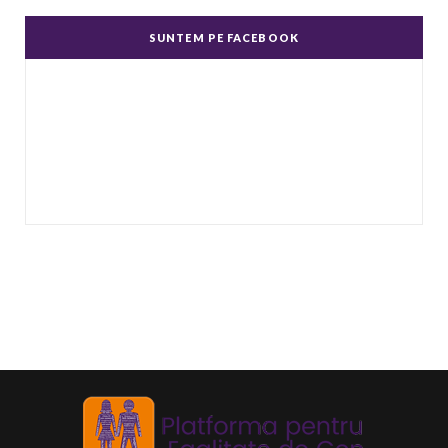
dispreţ manifestate de bărbaţi faţă de femei în
SUNTEM PE FACEBOOK
genere.
...
Echitate în salarizare
Metodă de a evita discriminarea în salarizare,
prin asigurarea de salarii egale pentru muncă
de valo
...
Echitate de Gen
Echitatea de gen se referă la tratamentul egal
și echitabil al femeilor și bărbaților. Post-ul
Echit
...
Echilibru de Gen
Se referă la raportul dintre bărbați și femei în
anumite domenii, deoarece principiul egalității