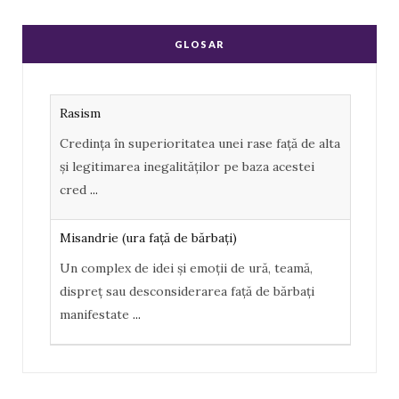
c
o
S
e
g
GLOSAR
b
l
o
e
Rasism
o
P
Credința în superioritatea unei rase față de alta
k
l
și legitimarea inegalităților pe baza acestei
u
cred
...
s
Misandrie (ura faţă de bărbaţi)
Un complex de idei şi emoţii de ură, teamă,
dispreţ sau desconsiderarea faţă de bărbaţi
manifestate
...
Misoginism (ură faţă de femei)
Un complex de idei şi emoţii negative, ură,