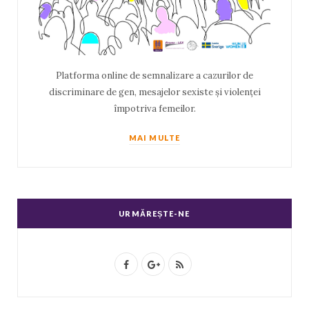
Platforma online de semnalizare a cazurilor de
discriminare de gen, mesajelor sexiste și violenței
împotriva femeilor.
MAI MULTE
URMĂREȘTE-NE
F
G
R
a
o
S