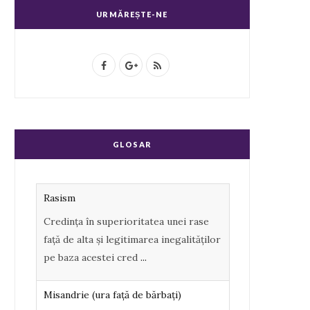
URMĂREȘTE-NE
F
G
R
a
o
S
c
o
S
e
g
GLOSAR
b
l
o
e
Rasism
o
P
Credința în superioritatea unei rase
k
l
față de alta și legitimarea inegalităților
u
pe baza acestei cred
...
s
Misandrie (ura faţă de bărbaţi)