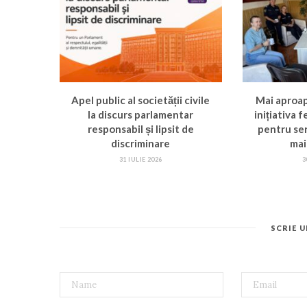
Apel public al societății civile
Mai aproa
la discurs parlamentar
inițiativa 
responsabil și lipsit de
pentru ser
discriminare
mai
31 IULIE 2026
3
SCRIE 