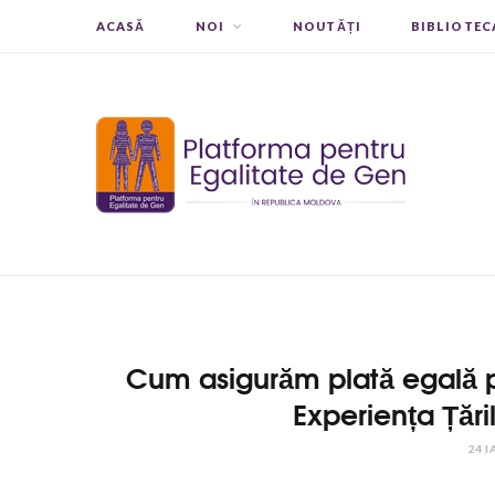
ACASĂ
NOI
NOUTĂȚI
BIBLIOTEC
Cum asigurăm plată egală p
Experiența Țări
24 I