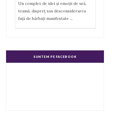
Un complex de idei şi emoţii de ură,
teamă, dispreţ sau desconsiderarea
faţă de bărbaţi manifestate
...
Misoginism (ură faţă de femei)
Un complex de idei şi emoţii negative,
ură, dispreţ manifestate de bărbaţi faţă
SUNTEM PE FACEBOOK
de femei în genere.
...
Echitate în salarizare
Metodă de a evita discriminarea în
salarizare, prin asigurarea de salarii
egale pentru muncă de valo
...
Echitate de Gen
Echitatea de gen se referă la