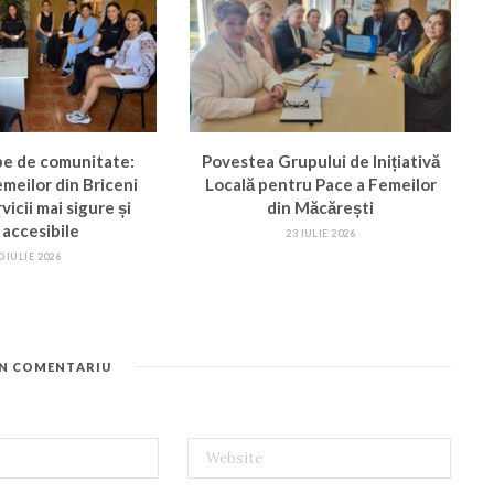
pe de comunitate:
Povestea Grupului de Inițiativă
femeilor din Briceni
Locală pentru Pace a Femeilor
vicii mai sigure și
din Măcărești
 accesibile
23 IULIE 2026
0 IULIE 2026
UN COMENTARIU