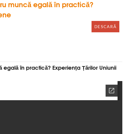
ru muncă egală în practică?
pene
gală în practică? Experiența Țărilor Uniunii