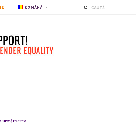
TE
ROMÂNĂ
la următoarea