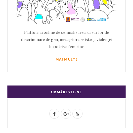
Platforma online de semnalizare a cazurilor de
discriminare de gen, mesajelor sexiste și violenței
împotriva femeilor.
MAI MULTE
URMĂREȘTE-NE
F
G
R
a
o
S