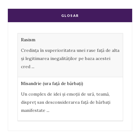
c
o
S
e
g
Rasism
GLOSAR
b
l
Credința în superioritatea unei rase față de alta
o
e
și legitimarea inegalităților pe baza acestei
cred
...
o
P
k
l
Misandrie (ura faţă de bărbaţi)
u
Un complex de idei şi emoţii de ură, teamă,
s
dispreţ sau desconsiderarea faţă de bărbaţi
manifestate
...
Misoginism (ură faţă de femei)
Un complex de idei şi emoţii negative, ură,
dispreţ manifestate de bărbaţi faţă de femei în
genere.
...