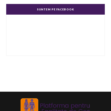
Echitate în salarizare
SUNTEM PE FACEBOOK
Metodă de a evita discriminarea în salarizare,
prin asigurarea de salarii egale pentru muncă
de valo
...
Echitate de Gen
Echitatea de gen se referă la tratamentul egal
și echitabil al femeilor și bărbaților. Post-ul
Echit
...
Echilibru de Gen
Se referă la raportul dintre bărbați și femei în
anumite domenii, deoarece principiul egalității
de
...
Identitate de gen