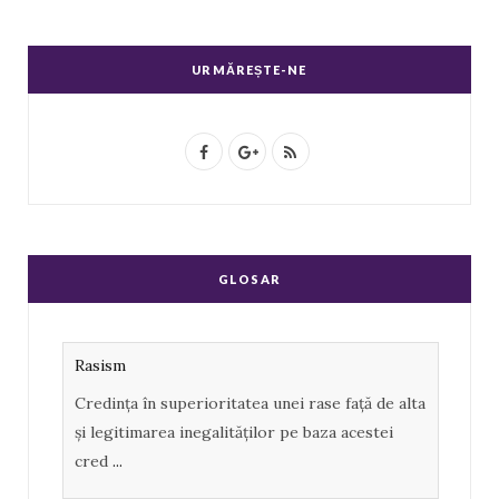
URMĂREȘTE-NE
F
G
R
a
o
S
c
o
S
e
g
GLOSAR
b
l
o
e
Rasism
o
P
Credința în superioritatea unei rase față de alta
k
l
și legitimarea inegalităților pe baza acestei
u
cred
...
s