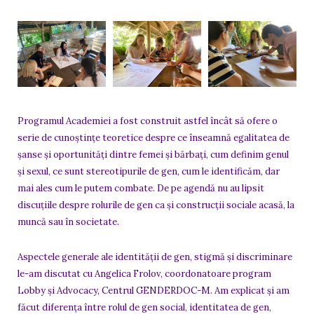
Programul Academiei a fost construit astfel încât să ofere o
serie de cunoștințe teoretice despre ce înseamnă egalitatea de
șanse și oportunități dintre femei și bărbați, cum definim genul
și sexul, ce sunt stereotipurile de gen, cum le identificăm, dar
mai ales cum le putem combate. De pe agendă nu au lipsit
discuțiile despre rolurile de gen ca și construcții sociale acasă, la
muncă sau în societate.
Aspectele generale ale identității de gen, stigmă și discriminare
le-am discutat cu Angelica Frolov, coordonatoare program
Lobby și Advocacy, Centrul GENDERDOC-M. Am explicat și am
făcut diferența între rolul de gen social, identitatea de gen,