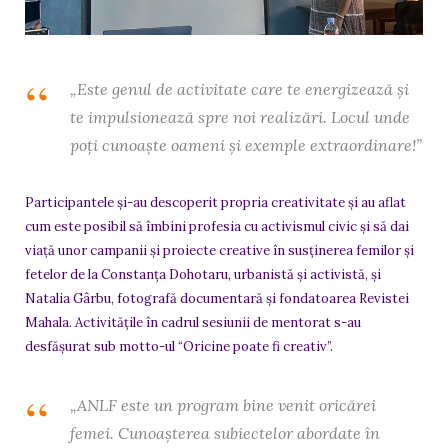
„Este genul de activitate care te energizează și
te impulsionează spre noi realizări. Locul unde
poți cunoaște oameni și exemple extraordinare!”
Participantele și-au descoperit propria creativitate și au aflat
cum este posibil să îmbini profesia cu activismul civic și să dai
viață unor campanii și proiecte creative în susținerea femilor și
fetelor de la Constanța Dohotaru, urbanistă și activistă, și
Natalia Gârbu, fotografă documentară și fondatoarea Revistei
Mahala. Activitățile în cadrul sesiunii de mentorat s-au
desfășurat sub motto-ul “Oricine poate fi creativ”.
„ANLF este un program bine venit oricărei
femei. Cunoașterea subiectelor abordate în