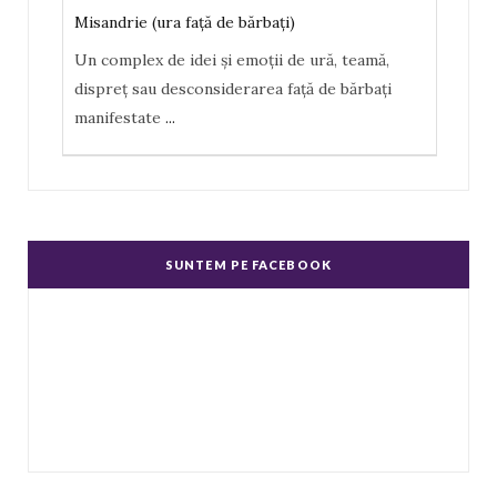
Misandrie (ura faţă de bărbaţi)
Un complex de idei şi emoţii de ură, teamă,
dispreţ sau desconsiderarea faţă de bărbaţi
manifestate
...
Misoginism (ură faţă de femei)
Un complex de idei şi emoţii negative, ură,
dispreţ manifestate de bărbaţi faţă de femei în
SUNTEM PE FACEBOOK
genere.
...
Echitate în salarizare
Metodă de a evita discriminarea în salarizare,
prin asigurarea de salarii egale pentru muncă
de valo
...
Echitate de Gen