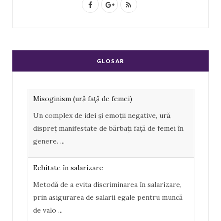
F
G
R
a
o
S
c
o
S
e
g
GLOSAR
b
l
o
e
Echitate în salarizare
o
P
Metodă de a evita discriminarea în salarizare,
k
l
prin asigurarea de salarii egale pentru muncă
u
de valo
...
s
Echitate de Gen
Echitatea de gen se referă la tratamentul egal
și echitabil al femeilor și bărbaților. Post-ul
Echit
...