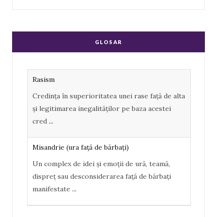
a
o
S
c
o
S
e
g
GLOSAR
b
l
o
e
Rasism
o
P
Credința în superioritatea unei rase față de alta
k
l
și legitimarea inegalităților pe baza acestei
u
cred
...
s
Misandrie (ura faţă de bărbaţi)
Un complex de idei şi emoţii de ură, teamă,
dispreţ sau desconsiderarea faţă de bărbaţi
manifestate
...
Misoginism (ură faţă de femei)