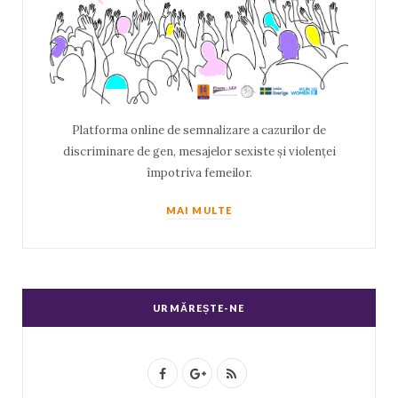
Platforma online de semnalizare a cazurilor de
discriminare de gen, mesajelor sexiste și violenței
împotriva femeilor.
MAI MULTE
URMĂREȘTE-NE
F
G
R