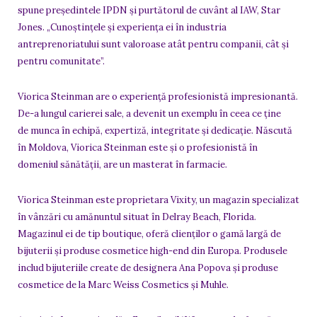
spune președintele IPDN și purtătorul de cuvânt al IAW, Star
Jones. „Cunoștințele și experiența ei în industria
antreprenoriatului sunt valoroase atât pentru companii, cât și
pentru comunitate”.
Viorica Steinman are o experiență profesionistă impresionantă.
De-a lungul carierei sale, a devenit un exemplu în ceea ce ține
de munca în echipă, expertiză, integritate și dedicație. Născută
în Moldova, Viorica Steinman este și o profesionistă în
domeniul sănătății, are un masterat în farmacie.
Viorica Steinman este proprietara Vixity, un magazin specializat
în vânzări cu amănuntul situat în Delray Beach, Florida.
Magazinul ei de tip boutique, oferă clienților o gamă largă de
bijuterii și produse cosmetice high-end din Europa. Produsele
includ bijuteriile create de designera Ana Popova și produse
cosmetice de la Marc Weiss Cosmetics și Muhle.