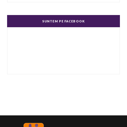
Un complex de idei şi emoţii negative, ură,
dispreţ manifestate de bărbaţi faţă de femei în
SUNTEM PE FACEBOOK
genere.
...
Echitate în salarizare
Metodă de a evita discriminarea în salarizare,
prin asigurarea de salarii egale pentru muncă
de valo
...
Echitate de Gen
Echitatea de gen se referă la tratamentul egal
și echitabil al femeilor și bărbaților. Post-ul
Echit
...
Echilibru de Gen