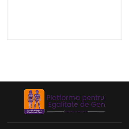
Echitate în salarizare
Metodă de a evita discriminarea în salarizare,
prin asigurarea de salarii egale pentru muncă
de valo
...
Echitate de Gen
Echitatea de gen se referă la tratamentul egal
și echitabil al femeilor și bărbaților. Post-ul
Echit
...
Echilibru de Gen
Se referă la raportul dintre bărbați și femei în
anumite domenii, deoarece principiul egalității
de
...
Identitate de gen