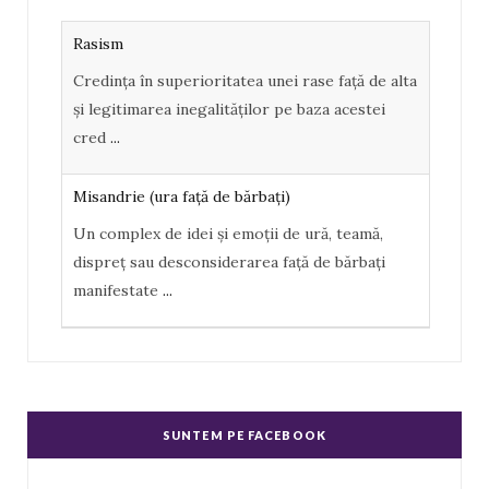
o
e
Rasism
o
P
Credința în superioritatea unei rase față de alta
k
l
și legitimarea inegalităților pe baza acestei
u
cred
...
s
Misandrie (ura faţă de bărbaţi)
Un complex de idei şi emoţii de ură, teamă,
dispreţ sau desconsiderarea faţă de bărbaţi
manifestate
...
Misoginism (ură faţă de femei)
Un complex de idei şi emoţii negative, ură,
dispreţ manifestate de bărbaţi faţă de femei în
SUNTEM PE FACEBOOK
genere.
...