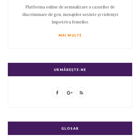
Platforma online de semnalizare a cazurilor de
discriminare de gen, mesajelor sexiste și violenței
împotriva femeilor.
MAI MULTE
URMĂREȘTE-NE
F
G
R
a
o
S
c
o
S
e
g
GLOSAR
b
l