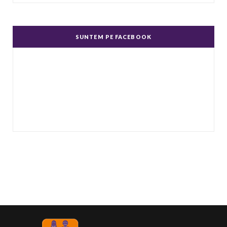
Un complex de idei şi emoţii negative, ură,
dispreţ manifestate de bărbaţi faţă de femei în
SUNTEM PE FACEBOOK
genere.
...
Echitate în salarizare
Metodă de a evita discriminarea în salarizare,
prin asigurarea de salarii egale pentru muncă
de valo
...
Echitate de Gen
Echitatea de gen se referă la tratamentul egal
și echitabil al femeilor și bărbaților. Post-ul
Echit
...
Echilibru de Gen
Se referă la raportul dintre bărbați și femei în