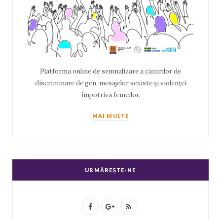
Platforma online de semnalizare a cazurilor de
discriminare de gen, mesajelor sexiste și violenței
împotriva femeilor.
MAI MULTE
URMĂREȘTE-NE
F
G
R