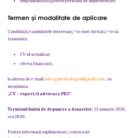
disponibilitatea pentru perioada de implementare.
Termen și modalitate de aplicare
Candidații/candidatele interesați/-te sunt invitați/-te să
transmită:
CV-ul actualizat;
oferta financiară,
la adresa de e-mail
info.egalitatedegen@gmail.com
, cu
mențiunea:
„CV – expert/ă advocacy PEG”
.
Termenul limită de depunere a dosarelor:
23 ianuarie 2026,
ora 18:00.
Pentru informații suplimentare, contactați: