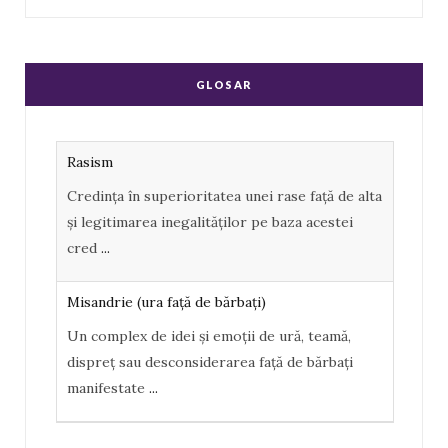
a
o
S
c
o
S
e
g
GLOSAR
b
l
o
e
Rasism
o
P
Credința în superioritatea unei rase față de alta
k
l
și legitimarea inegalităților pe baza acestei
u
cred
...
s
Misandrie (ura faţă de bărbaţi)
Un complex de idei şi emoţii de ură, teamă,
dispreţ sau desconsiderarea faţă de bărbaţi
manifestate
...
Misoginism (ură faţă de femei)