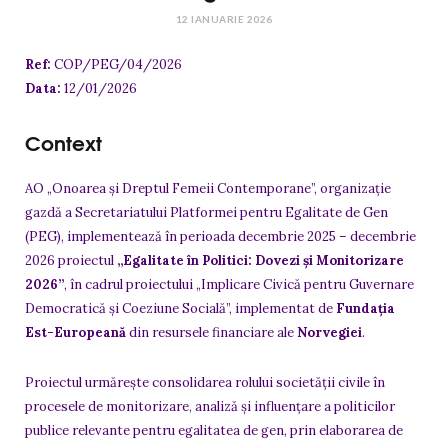
12 IANUARIE 2026
Ref:
COP/PE
G/04/20
26
Data:
12/01/2026
Context
AO „Onoarea și Dreptul Femeii Contemporane”, organizație
gazdă a Secretariatului Platformei pentru Egalitate de Gen
(PEG), implementează în perioada decembrie 2025 – decembrie
2026 proiectul
„Egalitate în Politici: Dovezi și Monitorizare
2026”
, în cadrul proiectului „Implicare Civică pentru Guvernare
Democratică și Coeziune Socială”, implementat de
Fundația
Est-Europeană
din resursele financiare ale
Norvegiei
.
Proiectul urmărește consolidarea rolului societății civile în
procesele de monitorizare, analiză și influențare a politicilor
publice relevante pentru egalitatea de gen, prin elaborarea de