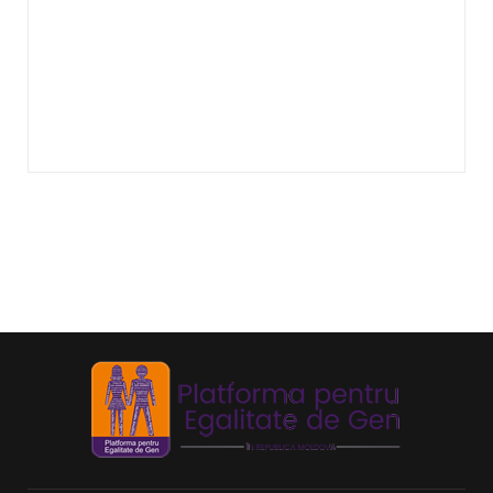
Echitate în salarizare
Metodă de a evita discriminarea în salarizare,
prin asigurarea de salarii egale pentru muncă
de valo
...
Echitate de Gen
Echitatea de gen se referă la tratamentul egal
și echitabil al femeilor și bărbaților. Post-ul
Echit
...
Echilibru de Gen
Se referă la raportul dintre bărbați și femei în
anumite domenii, deoarece principiul egalității
de
...