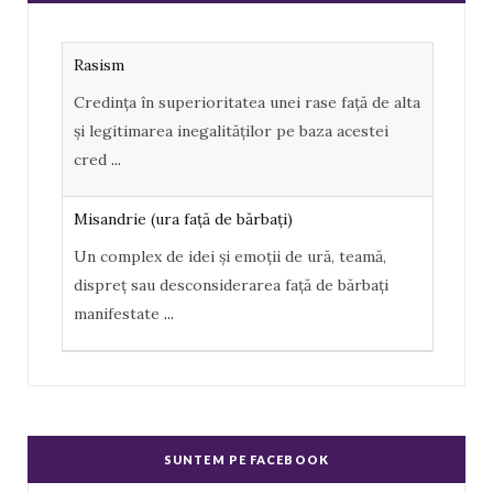
b
l
o
e
Rasism
o
P
Credința în superioritatea unei rase față de alta
k
l
și legitimarea inegalităților pe baza acestei
u
cred
...
s
Misandrie (ura faţă de bărbaţi)
Un complex de idei şi emoţii de ură, teamă,
dispreţ sau desconsiderarea faţă de bărbaţi
manifestate
...
Misoginism (ură faţă de femei)
Un complex de idei şi emoţii negative, ură,
dispreţ manifestate de bărbaţi faţă de femei în
SUNTEM PE FACEBOOK
genere.
...