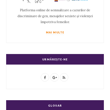
Platforma online de semnalizare a cazurilor de
discriminare de gen, mesajelor sexiste și violenței
împotriva femeilor.
MAI MULTE
URMĂREȘTE-NE
F
G
R
a
o
S
c
o
S
e
g
GLOSAR