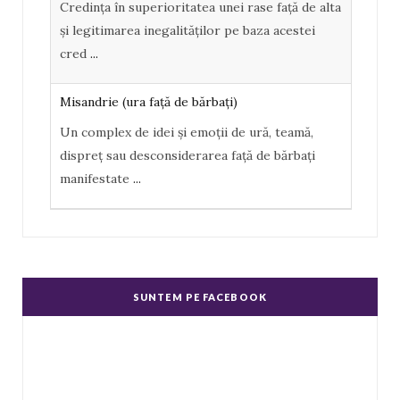
Credința în superioritatea unei rase față de alta
k
l
și legitimarea inegalităților pe baza acestei
u
cred
...
s
Misandrie (ura faţă de bărbaţi)
Un complex de idei şi emoţii de ură, teamă,
dispreţ sau desconsiderarea faţă de bărbaţi
manifestate
...
Misoginism (ură faţă de femei)
Un complex de idei şi emoţii negative, ură,
dispreţ manifestate de bărbaţi faţă de femei în
SUNTEM PE FACEBOOK
genere.
...
Echitate în salarizare
Metodă de a evita discriminarea în salarizare,