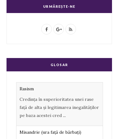
URMĂREȘTE-NE
F
G
R
a
o
S
c
o
S
e
g
GLOSAR
b
l
o
e
Rasism
o
P
Credința în superioritatea unei rase
k
l
față de alta și legitimarea inegalităților
u
pe baza acestei cred
...
s
Misandrie (ura faţă de bărbaţi)