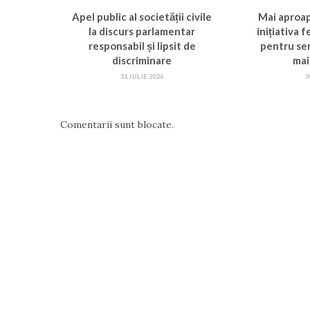
Apel public al societății civile
Mai aproa
la discurs parlamentar
inițiativa 
responsabil și lipsit de
pentru ser
discriminare
mai
31 IULIE 2026
3
Comentarii sunt blocate.