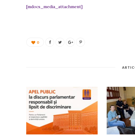
[mdocs_media_attachment]
0
ARTIC