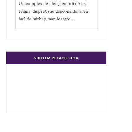
Un complex de idei şi emoţii de ură,
teamă, dispreţ sau desconsiderarea
faţă de bărbaţi manifestate
...
Misoginism (ură faţă de femei)
Un complex de idei şi emoţii negative,
ură, dispreţ manifestate de bărbaţi faţă
SUNTEM PE FACEBOOK
de femei în genere.
...
Echitate în salarizare
Metodă de a evita discriminarea în
salarizare, prin asigurarea de salarii
egale pentru muncă de valo
...
Echitate de Gen
Echitatea de gen se referă la