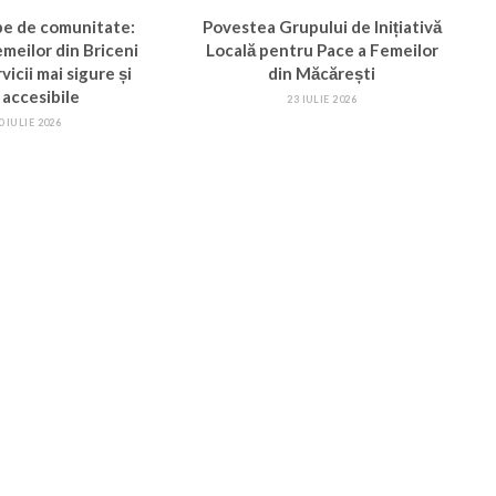
pe de comunitate:
Povestea Grupului de Inițiativă
femeilor din Briceni
Locală pentru Pace a Femeilor
vicii mai sigure și
din Măcărești
 accesibile
23 IULIE 2026
0 IULIE 2026