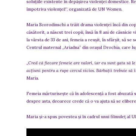
soluțiile existente în depășirea violenței domestice. Rel
împotriva violenței!”, organizată de UN Women.
Maria Scorodinschi a trăit drama violenţei încă din cop
căsătorit, a născut trei copii, însă în 8 ani de căsnicie
la vârsta de 33 de ani, femeia a reuşit, în sfârşit, să se
Centrul maternal „Ariadna” din oraşul Drochia, care lup
„Cred că fiecare femeie are valori, iar eu sunt gata să 
acţiuni pentru a rupe cercul vicios. Bărbaţii trebuie să
Maria.
Femeia mărturiseşte că în adolescenţă a fost abuzată s
despre asta, deoarece crede că o va ajuta să se elibe
Maria și-a spus povestea și în cadrul unui filmuleț al 