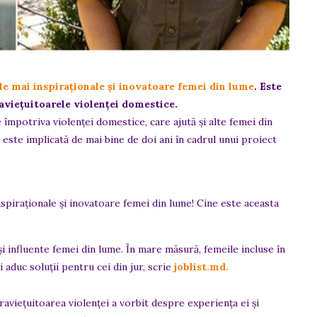
ele mai inspiraționale și inovatoare femei din lume
. Este
aviețuitoarele violenței domestice.
împotriva violenței domestice, care ajută și alte femei din
ste implicată de mai bine de doi ani în cadrul unui proiect
i influente femei din lume. În mare măsură, femeile incluse în
i aduc soluții pentru cei din jur, scrie
joblist.md.
raviețuitoarea violenței a vorbit despre experiența ei și