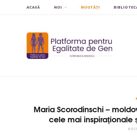
ACASĂ
NOI
NOUTĂȚI
BIBLIOTEC
Maria Scorodinschi – moldov
cele mai inspiraționale 
8 OC