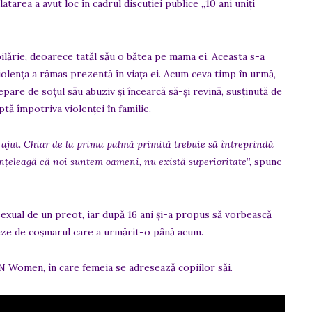
atarea a avut loc în cadrul discuției publice „10 ani uniți
ilărie, deoarece tatăl său o bătea pe mama ei. Aceasta s-a
 violenţa a rămas prezentă în viaţa ei. Acum ceva timp în urmă,
 separe de soţul său abuziv şi încearcă să-şi revină, susţinută de
tă împotriva violenţei în familie.
le ajut. Chiar de la prima palmă primită trebuie să întreprindă
 înţeleagă că noi suntem oameni, nu există superioritate
”, spune
exual de un preot, iar după 16 ani şi-a propus să vorbească
reze de coşmarul care a urmărit-o până acum.
UN Women, în care femeia se adresează copiilor săi.