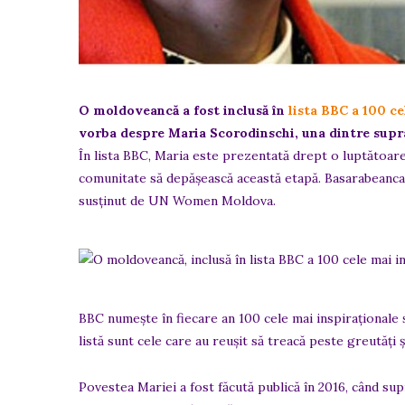
O moldoveancă a fost inclusă în
lista BBC a 100 c
vorba despre Maria Scorodinschi, una dintre supr
În lista BBC, Maria este prezentată drept o luptătoare 
comunitate să depășească această etapă. Basarabeanca e
susținut de UN Women Moldova.
BBC numește în fiecare an 100 cele mai inspiraționale ș
listă sunt cele care au reușit să treacă peste greutăți ș
Povestea Mariei a fost făcută publică în 2016, când sup