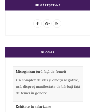
URMĂREȘTE-NE
F
G
R
a
o
S
c
o
S
e
g
GLOSAR
b
l
o
e
Misoginism (ură faţă de femei)
o
P
Un complex de idei şi emoţii negative,
k
l
ură, dispreţ manifestate de bărbaţi faţă
u
de femei în genere.
...
s
Echitate în salarizare