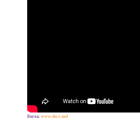
Sursa:
www.diez.md