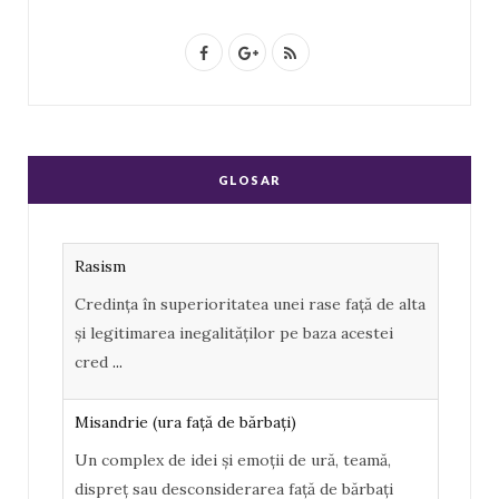
F
G
R
a
o
S
c
o
S
e
g
GLOSAR
b
l
o
e
Rasism
o
P
Credința în superioritatea unei rase față de alta
k
l
și legitimarea inegalităților pe baza acestei
u
cred
...
s
Misandrie (ura faţă de bărbaţi)
Un complex de idei şi emoţii de ură, teamă,
dispreţ sau desconsiderarea faţă de bărbaţi