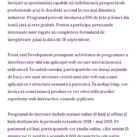
învățare și oportunități capabile să redefinească perspectivele
profesionale și să le deschidă accesul în cea mai dinamică
industrie. Programul prevede înrolarea a 500 de fete și femei din
toată țara și este gratuit. Pentru a participa, persoanele
interesate sunt rugate să completeze formularul de
înregistrare până la data de 26 septembrie.
Front end Development presupune activitatea de programare a
interfeței site-ului sau aplicației web cu care interacționează
utilizatorii. În cadrul cursului, participantele vor însuși noțiunile
de bază care sunt necesare creării unui site web sau a unei
aplicații cu o structură semantică puternică. În același timp, vor
învăța să construiască produse ce vor oferi utilizatorilor
experiențe web interactive, comode și plăcute.
Programul de instruire include sesiuni online (6 luni) și offline (2
luni) desfășurate în perioada octombrie 2018 – mai 2019. Pe
parcursul a 6 luni, participantele vor studia online, câte minim 15
minute pe zi, pentru a acumula 8 000 de puncte la cele patru