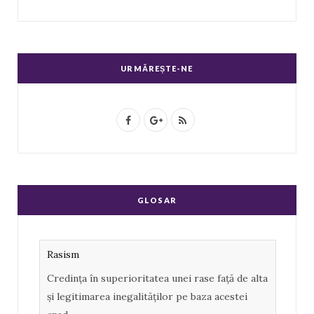
URMĂREȘTE-NE
F
G
R
a
o
S
c
o
S
e
g
GLOSAR
b
l
o
e
Rasism
o
P
Credința în superioritatea unei rase față de alta
k
l
și legitimarea inegalităților pe baza acestei
u