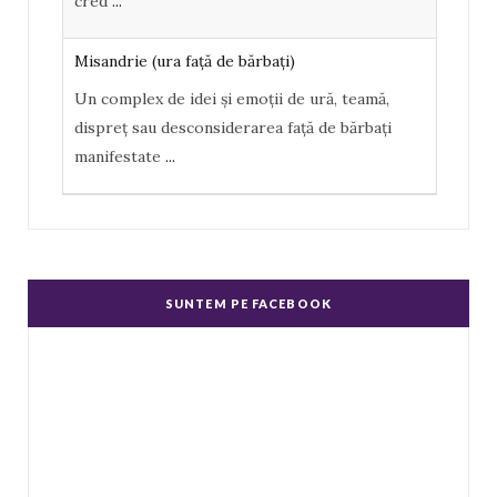
cred
...
s
Misandrie (ura faţă de bărbaţi)
Un complex de idei şi emoţii de ură, teamă,
dispreţ sau desconsiderarea faţă de bărbaţi
manifestate
...
Misoginism (ură faţă de femei)
Un complex de idei şi emoţii negative, ură,
dispreţ manifestate de bărbaţi faţă de femei în
SUNTEM PE FACEBOOK
genere.
...
Echitate în salarizare
Metodă de a evita discriminarea în salarizare,
prin asigurarea de salarii egale pentru muncă
de valo
...