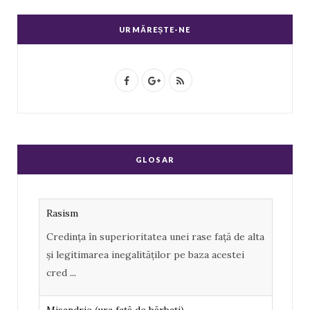
URMĂREȘTE-NE
F
G
R
a
o
S
c
o
S
e
g
GLOSAR
b
l
o
e
Rasism
o
P
Credința în superioritatea unei rase față de alta
k
l
și legitimarea inegalităților pe baza acestei
u
cred
...
s