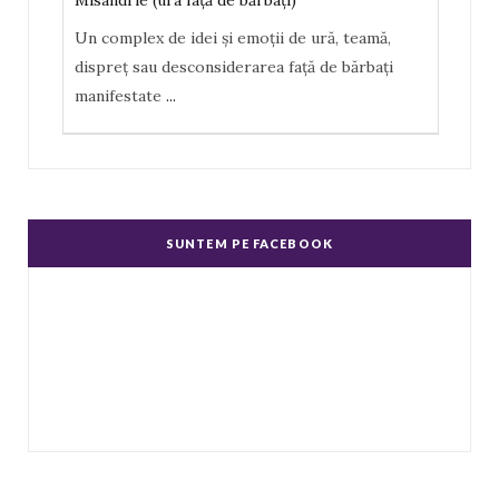
Misandrie (ura faţă de bărbaţi)
Un complex de idei şi emoţii de ură, teamă,
dispreţ sau desconsiderarea faţă de bărbaţi
manifestate
...
Misoginism (ură faţă de femei)
Un complex de idei şi emoţii negative, ură,
dispreţ manifestate de bărbaţi faţă de femei în
SUNTEM PE FACEBOOK
genere.
...
Echitate în salarizare
Metodă de a evita discriminarea în salarizare,
prin asigurarea de salarii egale pentru muncă
de valo
...
Echitate de Gen