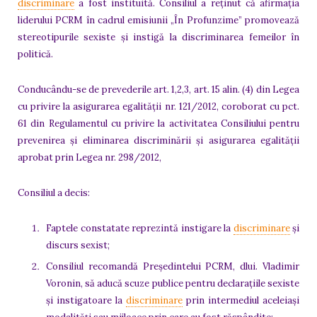
discriminare
a fost instituită. Consiliul a reținut că afirmația
liderului PCRM în cadrul emisiunii „În Profunzime” promovează
stereotipurile sexiste și instigă la discriminarea femeilor în
politică.
Conducându-se de prevederile art. 1,2,3, art. 15 alin. (4) din Legea
cu privire la asigurarea egalității nr. 121/2012, coroborat cu pct.
61 din Regulamentul cu privire la activitatea Consiliului pentru
prevenirea și eliminarea discriminării și asigurarea egalității
aprobat prin Legea nr. 298/2012,
Consiliul a decis:
Faptele constatate reprezintă instigare la
discriminare
și
discurs sexist;
Consiliul recomandă Președintelui PCRM, dlui. Vladimir
Voronin, să aducă scuze publice pentru declarațiile sexiste
și instigatoare la
discriminare
prin intermediul aceleiași