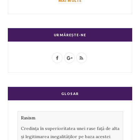
MAI MULTE
URMĂREȘTE-NE
F
G
R
a
o
S
c
o
S
e
g
GLOSAR
b
l
o
e
Rasism
o
P
Credința în superioritatea unei rase față de alta
k
l
și legitimarea inegalităților pe baza acestei