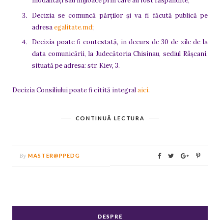
modalități sau mijloace prin care au fost răspândite;
Decizia se comuncă părților și va fi făcută publică pe
adresa
egalitate.md
;
Decizia poate fi contestată, in decurs de 30 de zile de la
data comunicării, la Judecătoria Chisinau, sediul Râșcani,
situată pe adresa: str. Kiev, 3.
Decizia Consiliului poate fi citită integral
aici
.
CONTINUĂ LECTURA
By
MASTER@PPEDG
DESPRE