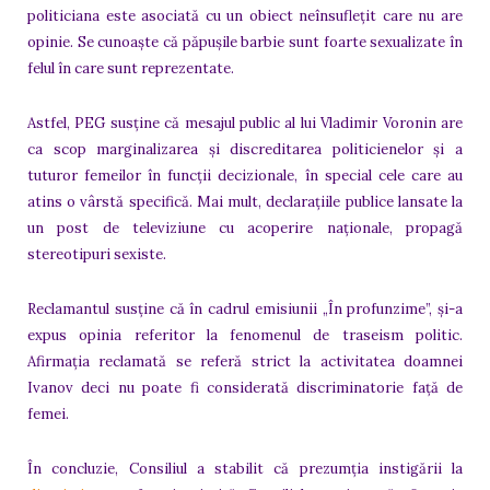
politiciana este asociată cu un obiect neînsuflețit care nu are
opinie. Se cunoaște că păpușile barbie sunt foarte sexualizate în
felul în care sunt reprezentate.
Astfel, PEG susține că mesajul public al lui Vladimir Voronin are
ca scop marginalizarea și discreditarea politicienelor și a
tuturor femeilor în funcții decizionale, în special cele care au
atins o vârstă specifică. Mai mult, declarațiile publice lansate la
un post de televiziune cu acoperire naționale, propagă
stereotipuri sexiste.
Reclamantul susține că în cadrul emisiunii „În profunzime”, și-a
expus opinia referitor la fenomenul de traseism politic.
Afirmația reclamată se referă strict la activitatea doamnei
Ivanov deci nu poate fi considerată discriminatorie față de
femei.
În concluzie, Consiliul a stabilit că prezumția instigării la