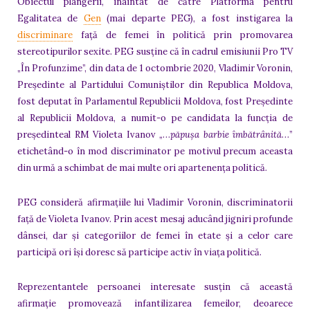
Obiectul plângerii, înaintat de către Platforma pentru
Egalitatea de
Gen
(mai departe PEG), a fost instigarea la
discriminare
față de femei în politică prin promovarea
stereotipurilor sexite. PEG susține că în cadrul emisiunii Pro TV
„În Profunzime”, din data de 1 octombrie 2020, Vladimir Voronin,
Președinte al Partidului Comuniștilor din Republica Moldova,
fost deputat în Parlamentul Republicii Moldova, fost Președinte
al Republicii Moldova, a numit-o pe candidata la funcția de
președinteal RM Violeta Ivanov „…
păpușa barbie îmbătrânită
…”
etichetând-o în mod discriminator pe motivul precum aceasta
din urmă a schimbat de mai multe ori apartenența politică.
PEG consideră afirmațiile lui Vladimir Voronin, discriminatorii
față de Violeta Ivanov. Prin acest mesaj aducând jigniri profunde
dânsei, dar și categoriilor de femei în etate și a celor care
participă ori își doresc să participe activ în viața politică.
Reprezentantele persoanei interesate susțin că această
afirmație promovează infantilizarea femeilor, deoarece