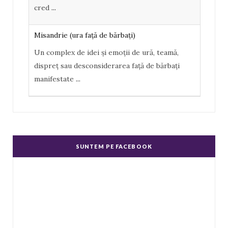
u
cred
...
s
Misandrie (ura faţă de bărbaţi)
Un complex de idei şi emoţii de ură, teamă,
dispreţ sau desconsiderarea faţă de bărbaţi
manifestate
...
Misoginism (ură faţă de femei)
Un complex de idei şi emoţii negative, ură,
dispreţ manifestate de bărbaţi faţă de femei în
SUNTEM PE FACEBOOK
genere.
...
Echitate în salarizare
Metodă de a evita discriminarea în salarizare,
prin asigurarea de salarii egale pentru muncă
de valo
...