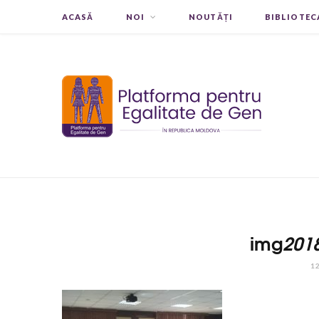
ACASĂ
NOI
NOUTĂȚI
BIBLIOTEC
img
201
12