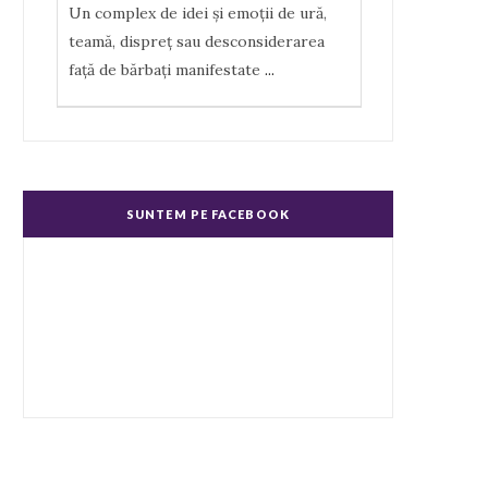
Un complex de idei şi emoţii de ură,
teamă, dispreţ sau desconsiderarea
faţă de bărbaţi manifestate
...
Misoginism (ură faţă de femei)
Un complex de idei şi emoţii negative,
ură, dispreţ manifestate de bărbaţi faţă
SUNTEM PE FACEBOOK
de femei în genere.
...
Echitate în salarizare
Metodă de a evita discriminarea în
salarizare, prin asigurarea de salarii
egale pentru muncă de valo
...
Echitate de Gen
Echitatea de gen se referă la