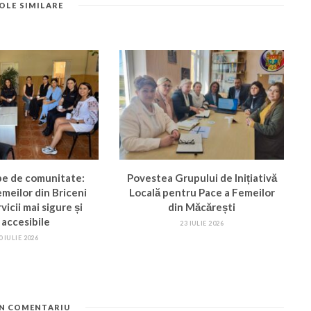
OLE SIMILARE
pe de comunitate:
Povestea Grupului de Inițiativă
femeilor din Briceni
Locală pentru Pace a Femeilor
vicii mai sigure și
din Măcărești
 accesibile
23 IULIE 2026
0 IULIE 2026
UN COMENTARIU