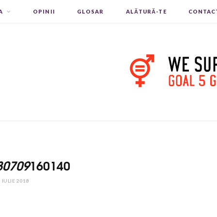
A
OPINII
GLOSAR
ALĂTURĂ-TE
CONTAC
80709
160140
 IULIE 2018