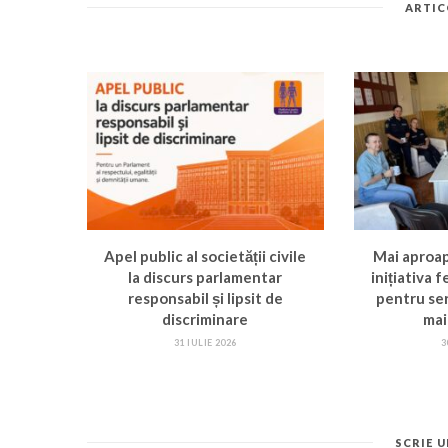
ARTIC
Apel public al societății civile
Mai aproa
la discurs parlamentar
inițiativa 
responsabil și lipsit de
pentru ser
discriminare
mai
31 IULIE 2026
3
SCRIE 