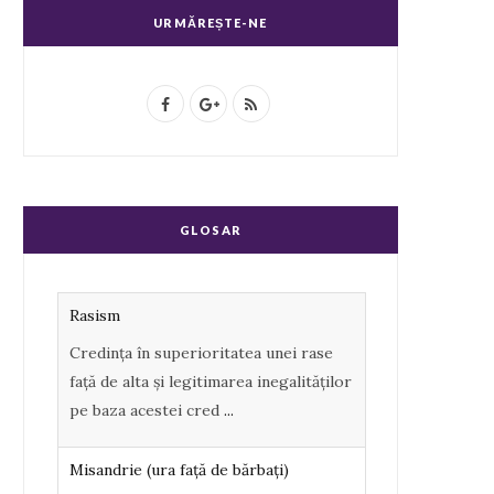
URMĂREȘTE-NE
F
G
R
a
o
S
c
o
S
e
g
GLOSAR
b
l
o
e
Rasism
o
P
Credința în superioritatea unei rase
k
l
față de alta și legitimarea inegalităților
u
pe baza acestei cred
...
s
Misandrie (ura faţă de bărbaţi)