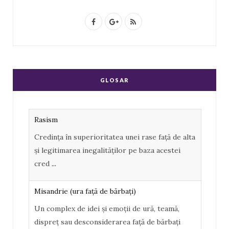
F
G
R
a
o
S
c
o
S
e
g
GLOSAR
b
l
o
e
Rasism
o
P
Credința în superioritatea unei rase față de alta
k
l
și legitimarea inegalităților pe baza acestei
u
cred
...
s
Misandrie (ura faţă de bărbaţi)
Un complex de idei şi emoţii de ură, teamă,
dispreţ sau desconsiderarea faţă de bărbaţi