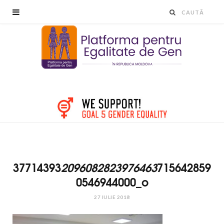
37714393
2096082823976463
715642859
0546944000_o
27 IULIE 2018