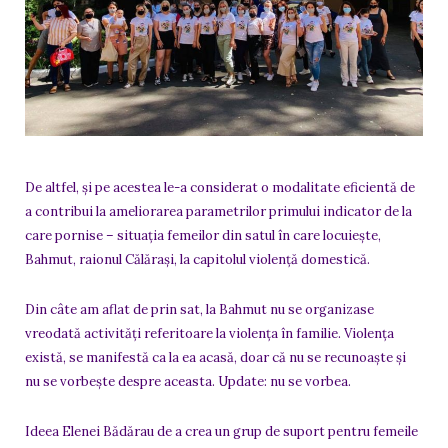
De altfel, și pe acestea le-a considerat o modalitate eficientă de
a contribui la ameliorarea parametrilor primului indicator de la
care pornise – situația femeilor din satul în care locuiește,
Bahmut, raionul Călărași, la capitolul violență domestică.
Din câte am aflat de prin sat, la Bahmut nu se organizase
vreodată activități referitoare la violența în familie. Violența
există, se manifestă ca la ea acasă, doar că nu se recunoaște și
nu se vorbește despre aceasta. Update: nu se vorbea.
Ideea Elenei Bădărau de a crea un grup de suport pentru femeile