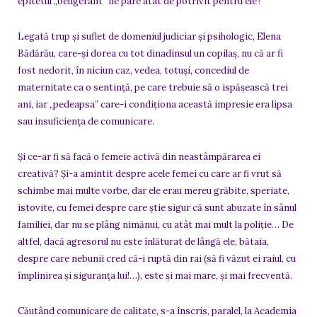
epitetul „beligerant” ne pare atât de potrivit pentru ele?
Legată trup și suflet de domeniul judiciar și psihologic, Elena
Bădărău, care-și dorea cu tot dinadinsul un copilaș, nu că ar fi
fost nedorit, în niciun caz, vedea, totuși, concediul de
maternitate ca o sentință, pe care trebuie să o ispășească trei
ani, iar „pedeapsa” care-i condiționa această impresie era lipsa
sau insuficiența de comunicare.
Și ce-ar fi să facă o femeie activă din neastâmpărarea ei
creativă? Și-a amintit despre acele femei cu care ar fi vrut să
schimbe mai multe vorbe, dar ele erau mereu grăbite, speriate,
istovite, cu femei despre care știe sigur că sunt abuzate în sânul
familiei, dar nu se plâng nimănui, cu atât mai mult la poliție… De
altfel, dacă agresorul nu este înlăturat de lângă ele, bătaia,
despre care nebunii cred că-i ruptă din rai (să fi văzut ei raiul, cu
împlinirea și siguranța lui!…), este și mai mare, și mai frecventă.
Căutând comunicare de calitate, s-a înscris, paralel, la Academia