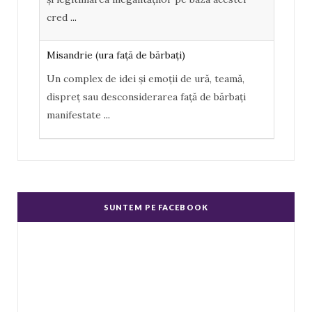
u
cred
...
s
Misandrie (ura faţă de bărbaţi)
Un complex de idei şi emoţii de ură, teamă,
dispreţ sau desconsiderarea faţă de bărbaţi
manifestate
...
Misoginism (ură faţă de femei)
Un complex de idei şi emoţii negative, ură,
dispreţ manifestate de bărbaţi faţă de femei în
SUNTEM PE FACEBOOK
genere.
...
Echitate în salarizare
Metodă de a evita discriminarea în salarizare,
prin asigurarea de salarii egale pentru muncă
de valo
...