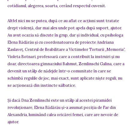
cotidianul, alegerea, soarta, cerând respectul cuvenit.
Altfel nici nu se putea, după ce au aflat ce acțiuni sunt tratate
drept violență, dar mai ales unde pot apela după suport, ajutor.
Au avut ocazia să discute în grup, dar și individual, cu psihologa
Elena Bădărău și cu coordonatoarea de proiecte Andriana
Zaslaveț, Centrul de Reabilitare a Victimelor Torturii „Memoria”,
Violeta Botnari, profesoară care a contribuit la instruiri și nu
doar, directoarea gimnaziului Bahmut, Zemlinschi Galina, care a
devenit un stâlp de nădejde într-o comunitate în care se
schimbă regulile de joc, mai exact, sunt aplicate niște reguli, nu
se acționează din instincte sălbatice.
Și dacă Dna Zemlinschi este un stâlp al acestei piramidei
revoluționare, Elena Bădărău și-a asumat poziția de Far din
Alexandria, luminând calea oricărei femei, care are nevoie de
ajutor.