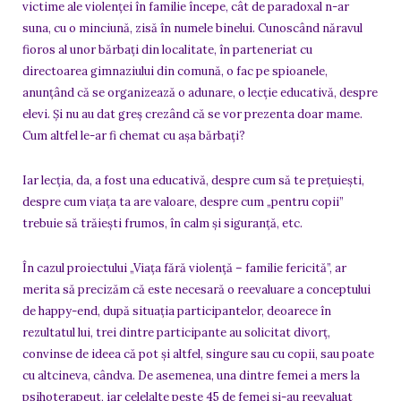
victime ale violenței în familie începe, cât de paradoxal n-ar
suna, cu o minciună, zisă în numele binelui. Cunoscând năravul
fioros al unor bărbați din localitate, în parteneriat cu
directoarea gimnaziului din comună, o fac pe spioanele,
anunțând că se organizează o adunare, o lecție educativă, despre
elevi. Și nu au dat greș crezând că se vor prezenta doar mame.
Cum altfel le-ar fi chemat cu așa bărbați?
Iar lecția, da, a fost una educativă, despre cum să te prețuiești,
despre cum viața ta are valoare, despre cum „pentru copii”
trebuie să trăiești frumos, în calm și siguranță, etc.
În cazul proiectului „Viața fără violență – familie fericită”, ar
merita să precizăm că este necesară o reevaluare a conceptului
de happy-end, după situația participantelor, deoarece în
rezultatul lui, trei dintre participante au solicitat divorț,
convinse de ideea că pot și altfel, singure sau cu copii, sau poate
cu altcineva, cândva. De asemenea, una dintre femei a mers la
psihoterapeut, iar celelalte peste 45 de femei și-au reevaluat