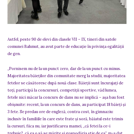
Astfel, peste 90 de elevi din clasele VII – IX, tineri din satele
comunei Bahmut, au avut parte de educație în privința egalității
de gen.
„Pornisem nu de la un punct zero, dar de la un punct cu minus.
Majoritatea băieților din comunitate merg la studii, majoritatea
fetelor se căsătoresc după nouă clase. Băieții sunt încurajați de
toți, participă la concursuri, competiții sportive, văd lumea,
fetele nici măcar la concurs de dans nu se implică – așa bau fost
obișnuite: recent, la un concurs de dans, au participat 18 băieți și
3 fete. Se predau ore de engleză, contra cost, în gimnaziu:
inclusiv în familiile în care este frate și soră, băiatul este trimis
la cursuri, fiica nu, iar justificarea mamei, „că fetei la ce-i
trebuie?, că ea o să se mărite și gospodăria știe de ea”, m-a dat