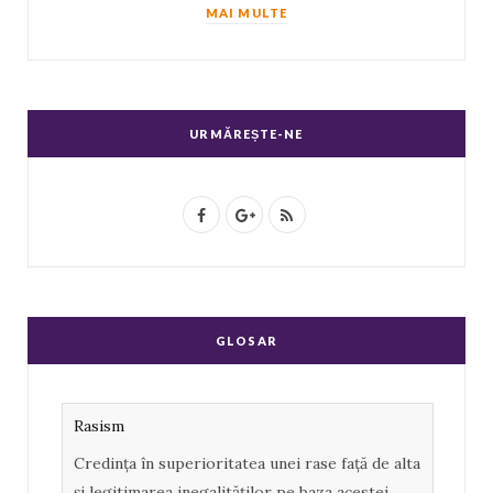
MAI MULTE
URMĂREȘTE-NE
F
G
R
a
o
S
c
o
S
e
g
GLOSAR
b
l
o
e
Rasism
o
P
Credința în superioritatea unei rase față de alta
k
l
și legitimarea inegalităților pe baza acestei