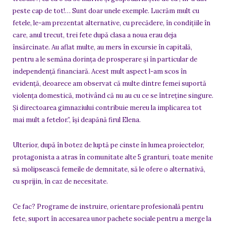
peste cap de tot!… Sunt doar unele exemple. Lucrăm mult cu
fetele, le-am prezentat alternative, cu precădere, în condițiile în
care, anul trecut, trei fete după clasa a noua erau deja
însărcinate. Au aflat multe, au mers în excursie în capitală,
pentru a le semăna dorința de prosperare și în particular de
independență financiară. Acest mult aspect l-am scos în
evidență, deoarece am observat că multe dintre femei suportă
violența domestică, motivând că nu au cu ce se întreține singure.
Și directoarea gimnaziului contribuie mereu la implicarea tot
mai mult a fetelor.”, își deapănă firul Elena.
Ulterior, după în botez de luptă pe cinste în lumea proiectelor,
protagonista a atras în comunitate alte 5 granturi, toate menite
să molipsească femeile de demnitate, să le ofere o alternativă,
cu sprijin, în caz de necesitate.
Ce fac? Programe de instruire, orientare profesională pentru
fete, suport în accesarea unor pachete sociale pentru a merge la