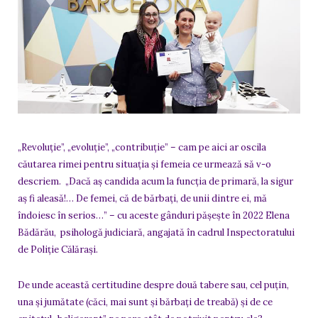
„Revoluție”, „evoluție”, „contribuție” – cam pe aici ar oscila
căutarea rimei pentru situația și femeia ce urmează să v-o
descriem. „Dacă aș candida acum la funcția de primară, la sigur
aș fi aleasă!… De femei, că de bărbați, de unii dintre ei, mă
îndoiesc în serios…” – cu aceste gânduri pășește în 2022 Elena
Bădărău, psihologă judiciară, angajată în cadrul Inspectoratului
de Poliție Călărași.
De unde această certitudine despre două tabere sau, cel puțin,
una și jumătate (căci, mai sunt și bărbați de treabă) și de ce