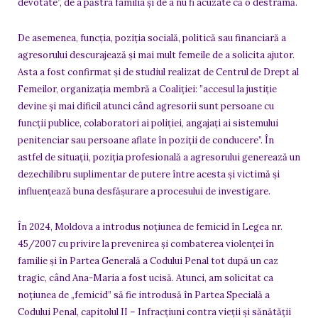
devotate”, de a păstra familia și de a nu fi acuzate că o destramă.
De asemenea, funcția, poziția socială, politică sau financiară a
agresorului descurajează și mai mult femeile de a solicita ajutor.
Asta a fost confirmat și de studiul realizat de Centrul de Drept al
Femeilor, organizația membră a Coaliției: ”accesul la justiție
devine și mai dificil atunci când agresorii sunt persoane cu
funcții publice, colaboratori ai poliției, angajați ai sistemului
penitenciar sau persoane aflate în poziții de conducere”. În
astfel de situații, poziția profesională a agresorului generează un
dezechilibru suplimentar de putere între acesta și victimă și
influențează buna desfășurare a procesului de investigare.
În 2024, Moldova a introdus noțiunea de femicid în Legea nr.
45/2007 cu privire la prevenirea și combaterea violenței în
familie și în Partea Generală a Codului Penal tot după un caz
tragic, când Ana-Maria a fost ucisă. Atunci, am solicitat ca
noțiunea de „femicid” să fie introdusă în Partea Specială a
Codului Penal, capitolul II – Infracțiuni contra vieții și sănătății