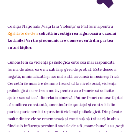
Coaliția Națională „Viața fără Violență” și Platforma pentru
Egalitate de Gen
solicită investigarea riguroasă a cazului
Ludmilei Vartic și comunicare consecventă din partea
autorităților.
Cunoaștem că violența psihologică este cea mai răspândită
formă de abuz; ea e invizibilă și greu de probat. Este deseori
negată, minimalizată și normalizată, ascunsă în rușine și frică.
Cercetările noastre demonstrează că la nivel social, violența
psihologică nu este un motiv pentru ca o femeie să solicite
ajutor sau să iasă din relația abuzivă. Puține femei cunosc faptul
că umilirea constantă, amenințările, șantajul și controlul din
partea partenerului reprezintă violență psihologică. Din păcate,
multe dintre ele se resemnează și continuă să trăiască în abuz,
fiind sub influența presiunii sociale de a fi „mame bune” sau „soții