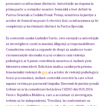
persoanei ca infracțiune distinctă. Autoritățile au răspuns la
prima parte a cerințelor noastre: femicidul a fost definit în
Partea Generală a Codului Penal. Totuși, urmărirea în justiție a
actelor de femicid nu poate fi efectivă fără ca infracțiunea să fie
completată și incriminată distinct în Partea Specială.
În contextul cazului Ludmilei Vartic, este esențial ca autoritățile
să investigheze cazul cu maximă diligență și responsabilitate.
Considerăm crucial ca organele de drept să analizeze toate
circumstanțele decesului ei și să evalueze cum violența
psihologică ar fi putut contribui la moartea ei, inclusiv prin
înlesnirea sinuciderii. Solicităm analiza cazului prin prisma
fenomenului violenței de
gen
și a actelor de violență psihologică,
fizică și economică, inclusiv controlul coercitiv la care a fost
supusă victima pe parcursul timpului. Sistemul de justiție penală
trebuie să ia în considerare hotărârea CtEDO din 19.11.2024,
Vieru v. Republica Moldova, care a accentuat că investigația
trebuie să fie independentă. Totodată, în conformitate cu