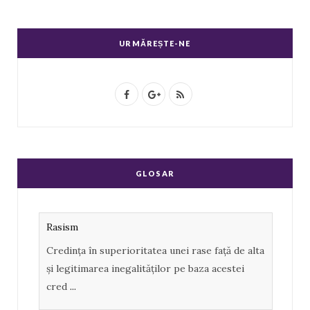
URMĂREȘTE-NE
F
G
R
a
o
S
c
o
S
e
g
GLOSAR
b
l
o
e
Rasism
o
P
Credința în superioritatea unei rase față de alta
k
l
și legitimarea inegalităților pe baza acestei
u
cred
...
s