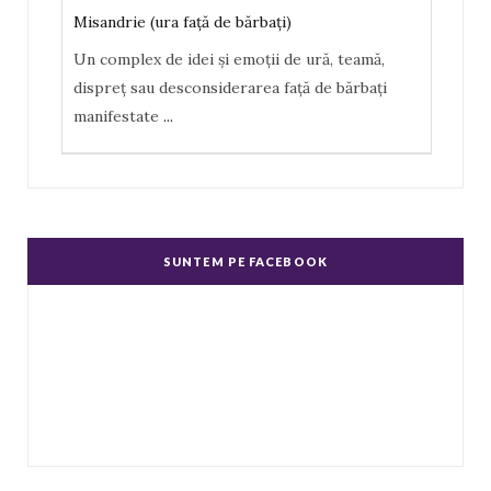
Misandrie (ura faţă de bărbaţi)
Un complex de idei şi emoţii de ură, teamă,
dispreţ sau desconsiderarea faţă de bărbaţi
manifestate
...
Misoginism (ură faţă de femei)
Un complex de idei şi emoţii negative, ură,
dispreţ manifestate de bărbaţi faţă de femei în
SUNTEM PE FACEBOOK
genere.
...
Echitate în salarizare
Metodă de a evita discriminarea în salarizare,
prin asigurarea de salarii egale pentru muncă
de valo
...
Echitate de Gen