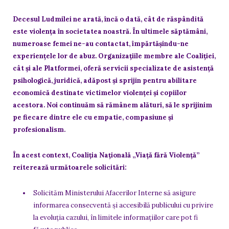
Decesul Ludmilei ne arată, încă o dată, cât de răspândită
este violența în societatea noastră. În ultimele săptămâni,
numeroase femei ne-au contactat, împărtășindu-ne
experiențele lor de abuz. Organizațiile membre ale Coaliției,
cât și ale Platformei, oferă servicii specializate de asistență
psihologică, juridică, adăpost și sprijin pentru abilitare
economică destinate victimelor violenței și copiilor
acestora. Noi continuăm să rămânem alături, să le sprijinim
pe fiecare dintre ele cu empatie, compasiune și
profesionalism.
În acest context, Coaliția Națională „Viață fără Violență”
reiterează următoarele solicitări:
Solicităm Ministerului Afacerilor Interne să asigure
informarea consecventă și accesibilă publicului cu privire
la evoluția cazului, în limitele informațiilor care pot fi