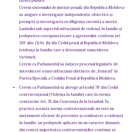
făcute publice.
Cerem sistemului de justiție penală din Republica Moldova
să asigure o investigație independentă, obiectivă și
promptă și investigarea cu diligența cuvenită a morții
Ludmilei sub aspectul infracțiunii de violență în familie și
pedepsirea corespunzătoare a agresorului, conform art.
201¹ alin. (3) lit. (b) din Codul penal al Republicii Moldova
(violența în familie care a determinat sinuciderea
victimei).
Cerem ca Parlamentul să inițieze procesul legislativ de
introducere a unei infracțiuni distincte de „femicid” în
Partea Specială a Codului Penal al Republicii Moldova.
Cerem ca Parlamentul să abroge articolul 78¹ din Codul
contravențional (Violența în familie) care în esență
contravine Art. 35 din Convenția de la Istanbul. În
practică această normă contravențională nu este un
instrument eficient de prevenire și combatere a violenței
în familie, iar pedepsele aplicate nu au caracter disuasiv,
din contră majoritatea contravenienților continuă să