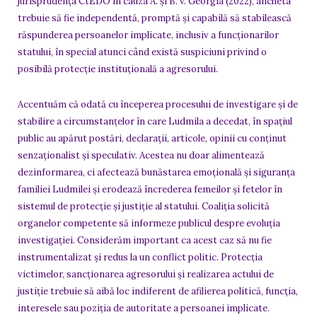
jurisprudența CtEDO în cauza A. și B. v. Georgia (2022), ancheta
trebuie să fie independentă, promptă și capabilă să stabilească
răspunderea persoanelor implicate, inclusiv a funcționarilor
statului, în special atunci când există suspiciuni privind o
posibilă protecție instituțională a agresorului.
Accentuăm că odată cu începerea procesului de investigare și de
stabilire a circumstanțelor în care Ludmila a decedat, în spațiul
public au apărut postări, declarații, articole, opinii cu conținut
senzaționalist și speculativ. Acestea nu doar alimentează
dezinformarea, ci afectează bunăstarea emoțională și siguranța
familiei Ludmilei și erodează încrederea femeilor și fetelor în
sistemul de protecție și justiție al statului. Coaliția solicită
organelor competente să informeze publicul despre evoluția
investigației. Considerăm important ca acest caz să nu fie
instrumentalizat și redus la un conflict politic. Protecția
victimelor, sancționarea agresorului și realizarea actului de
justiție trebuie să aibă loc indiferent de afilierea politică, funcția,
interesele sau poziția de autoritate a persoanei implicate.