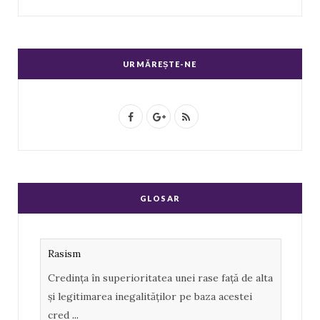
URMĂREȘTE-NE
F
G
R
a
o
S
c
o
S
e
g
GLOSAR
b
l
o
e
Rasism
o
P
Credința în superioritatea unei rase față de alta
k
l
și legitimarea inegalităților pe baza acestei
u
cred
...