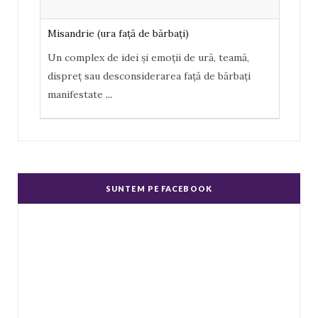
s
Misandrie (ura faţă de bărbaţi)
Un complex de idei şi emoţii de ură, teamă,
dispreţ sau desconsiderarea faţă de bărbaţi
manifestate
...
Misoginism (ură faţă de femei)
Un complex de idei şi emoţii negative, ură,
dispreţ manifestate de bărbaţi faţă de femei în
SUNTEM PE FACEBOOK
genere.
...
Echitate în salarizare
Metodă de a evita discriminarea în salarizare,
prin asigurarea de salarii egale pentru muncă
de valo
...