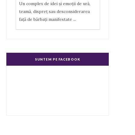
Un complex de idei şi emoţii de ură,
teamă, dispreţ sau desconsiderarea
faţă de bărbaţi manifestate
...
Misoginism (ură faţă de femei)
Un complex de idei şi emoţii negative,
ură, dispreţ manifestate de bărbaţi faţă
SUNTEM PE FACEBOOK
de femei în genere.
...
Echitate în salarizare
Metodă de a evita discriminarea în
salarizare, prin asigurarea de salarii
egale pentru muncă de valo
...
Echitate de Gen
Echitatea de gen se referă la