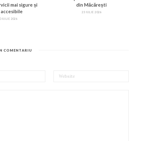
vicii mai sigure și
din Măcărești
 accesibile
23 IULIE 2026
0 IULIE 2026
UN COMENTARIU