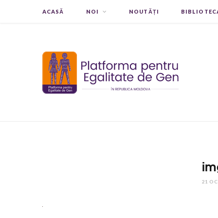
ACASĂ
NOI
NOUTĂȚI
BIBLIOTEC
im
21 O