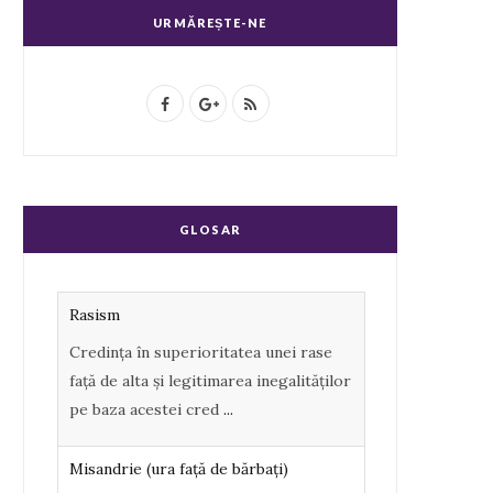
URMĂREȘTE-NE
F
G
R
a
o
S
c
o
S
e
g
GLOSAR
b
l
o
e
Rasism
o
P
Credința în superioritatea unei rase
k
l
față de alta și legitimarea inegalităților
u
pe baza acestei cred
...
s
Misandrie (ura faţă de bărbaţi)