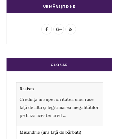
URMĂREȘTE-NE
F
G
R
a
o
S
c
o
S
e
g
GLOSAR
b
l
o
e
Rasism
o
P
Credința în superioritatea unei rase
k
l
față de alta și legitimarea inegalităților
u
pe baza acestei cred
...
s
Misandrie (ura faţă de bărbaţi)