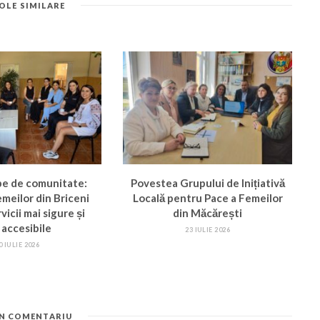
OLE SIMILARE
pe de comunitate:
Povestea Grupului de Inițiativă
femeilor din Briceni
Locală pentru Pace a Femeilor
vicii mai sigure și
din Măcărești
 accesibile
23 IULIE 2026
0 IULIE 2026
UN COMENTARIU