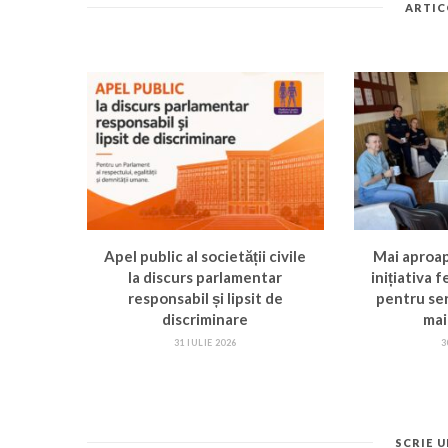
ARTIC
Apel public al societății civile
Mai aproa
la discurs parlamentar
inițiativa 
responsabil și lipsit de
pentru ser
discriminare
mai
31 IULIE 2026
3
SCRIE 