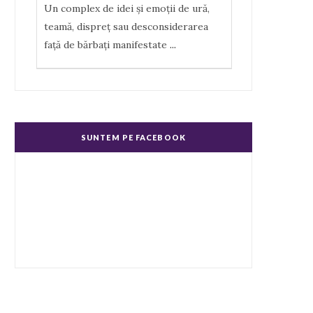
Un complex de idei şi emoţii de ură,
teamă, dispreţ sau desconsiderarea
faţă de bărbaţi manifestate
...
Misoginism (ură faţă de femei)
Un complex de idei şi emoţii negative,
ură, dispreţ manifestate de bărbaţi faţă
SUNTEM PE FACEBOOK
de femei în genere.
...
Echitate în salarizare
Metodă de a evita discriminarea în
salarizare, prin asigurarea de salarii
egale pentru muncă de valo
...
Echitate de Gen
Echitatea de gen se referă la