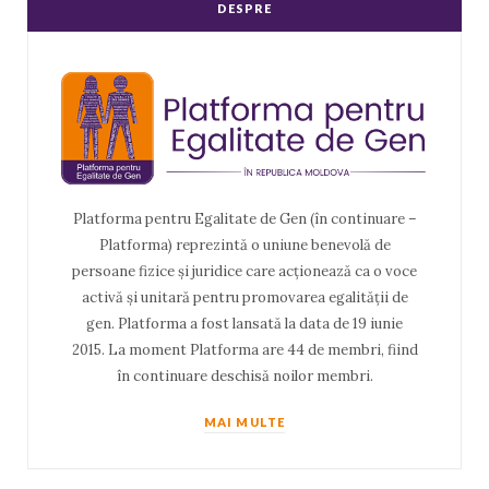
DESPRE
Platforma pentru Egalitate de Gen (în continuare –
Platforma) reprezintă o uniune benevolă de
persoane fizice și juridice care acționează ca o voce
activă și unitară pentru promovarea egalității de
gen. Platforma a fost lansată la data de 19 iunie
2015. La moment Platforma are 44 de membri, fiind
în continuare deschisă noilor membri.
MAI MULTE