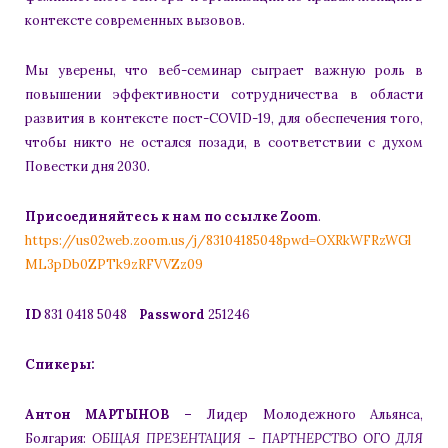
контексте современных вызовов.
Мы уверены, что веб-семинар сыграет важную роль в
повышении эффективности сотрудничества в области
развития в контексте пост-COVID-19, для обеспечения того,
чтобы никто не остался позади, в соответствии с духом
Повестки дня 2030.
Присоединяйтесь к нам по ссылке Zoom
.
https://us02web.zoom.us/j/83104185048pwd=OXRkWFRzWGl
ML3pDb0ZPTk9zRFVVZz09
ID
831 0418 5048
Password
251246
Спикеры
:
Антон МАРТЫНОВ –
Лидер Молодежного Альянса,
Болгария:
ОБЩАЯ ПРЕЗЕНТАЦИЯ – ПАРТНЕРСТВО ОГО ДЛЯ