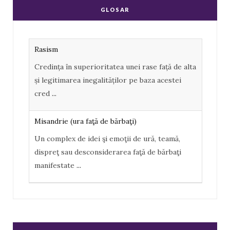
e
g
GLOSAR
b
l
o
e
Rasism
o
P
Credința în superioritatea unei rase față de alta
k
l
și legitimarea inegalităților pe baza acestei
u
cred
...
s
Misandrie (ura faţă de bărbaţi)
Un complex de idei şi emoţii de ură, teamă,
dispreţ sau desconsiderarea faţă de bărbaţi
manifestate
...
Misoginism (ură faţă de femei)
Un complex de idei şi emoţii negative, ură,
dispreţ manifestate de bărbaţi faţă de femei în