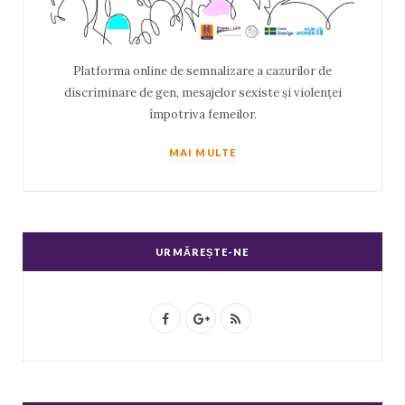
Platforma online de semnalizare a cazurilor de
discriminare de gen, mesajelor sexiste și violenței
împotriva femeilor.
MAI MULTE
URMĂREȘTE-NE
F
G
R
a
o
S
c
o
S