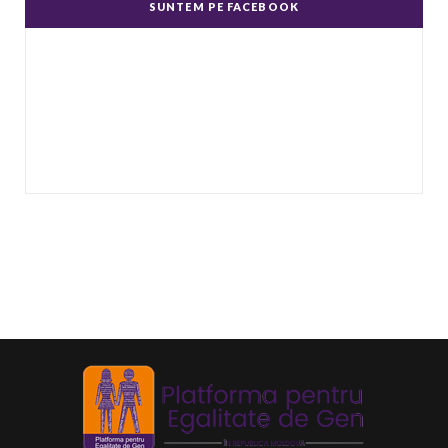
SUNTEM PE FACEBOOK
genere.
...
Echitate în salarizare
Metodă de a evita discriminarea în salarizare,
prin asigurarea de salarii egale pentru muncă
de valo
...
Echitate de Gen
Echitatea de gen se referă la tratamentul egal
și echitabil al femeilor și bărbaților. Post-ul
Echit
...
Echilibru de Gen
Se referă la raportul dintre bărbați și femei în
anumite domenii, deoarece principiul egalității
de
...