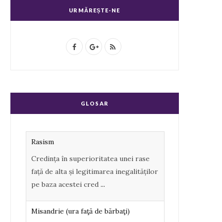
URMĂREȘTE-NE
F
G
R
a
o
S
c
o
S
e
g
GLOSAR
b
l
o
e
Rasism
o
P
Credința în superioritatea unei rase
k
l
față de alta și legitimarea inegalităților
u
pe baza acestei cred
...
s
Misandrie (ura faţă de bărbaţi)