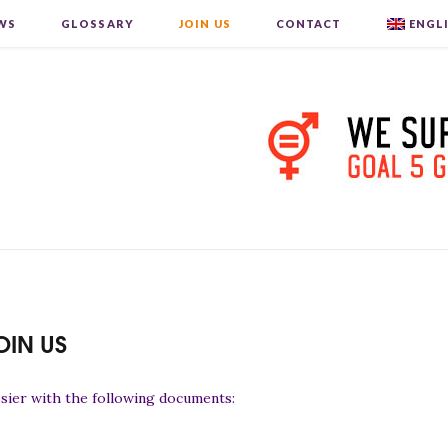
WS
GLOSSARY
JOIN US
CONTACT
ENGL
OIN US
ssier with the following documents: