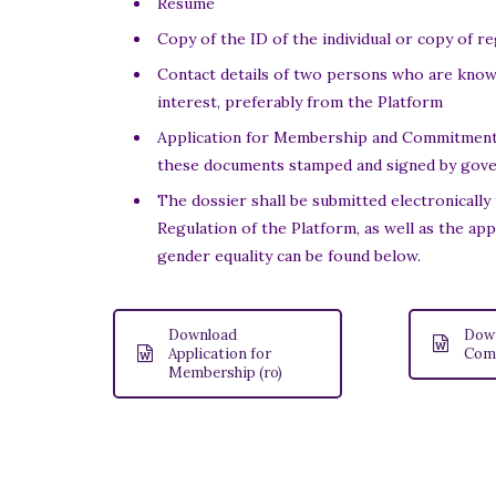
Resume
Copy of the ID of the individual or copy of re
Contact details of two persons who are knowle
interest, preferably from the Platform
Application for Membership and Commitment, o
these documents stamped and signed by gove
The dossier shall be submitted electronically
Regulation of the Platform, as well as the 
gender equality can be found below.
Download
Dow
Application for
Comm
Membership (ro)