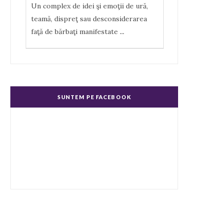
Un complex de idei şi emoţii de ură,
teamă, dispreţ sau desconsiderarea
faţă de bărbaţi manifestate
...
Misoginism (ură faţă de femei)
Un complex de idei şi emoţii negative,
ură, dispreţ manifestate de bărbaţi faţă
SUNTEM PE FACEBOOK
de femei în genere.
...
Echitate în salarizare
Metodă de a evita discriminarea în
salarizare, prin asigurarea de salarii
egale pentru muncă de valo
...
Echitate de Gen
Echitatea de gen se referă la