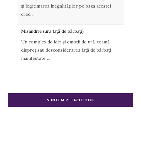
k
l
și legitimarea inegalităților pe baza acestei
u
cred
...
s
Misandrie (ura faţă de bărbaţi)
Un complex de idei şi emoţii de ură, teamă,
dispreţ sau desconsiderarea faţă de bărbaţi
manifestate
...
Misoginism (ură faţă de femei)
Un complex de idei şi emoţii negative, ură,
dispreţ manifestate de bărbaţi faţă de femei în
SUNTEM PE FACEBOOK
genere.
...
Echitate în salarizare
Metodă de a evita discriminarea în salarizare,
prin asigurarea de salarii egale pentru muncă