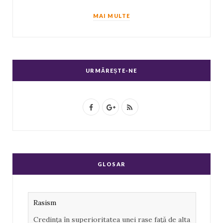
MAI MULTE
URMĂREȘTE-NE
F
G
R
a
o
S
c
o
S
e
g
GLOSAR
b
l
o
e
Rasism
o
P
Credința în superioritatea unei rase față de alta