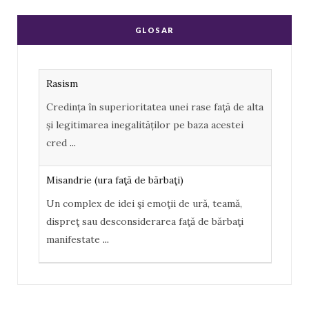
e
g
GLOSAR
b
l
o
e
Rasism
o
P
Credința în superioritatea unei rase față de alta
k
l
și legitimarea inegalităților pe baza acestei
u
cred
...
s
Misandrie (ura faţă de bărbaţi)
Un complex de idei şi emoţii de ură, teamă,
dispreţ sau desconsiderarea faţă de bărbaţi
manifestate
...
Misoginism (ură faţă de femei)
Un complex de idei şi emoţii negative, ură,