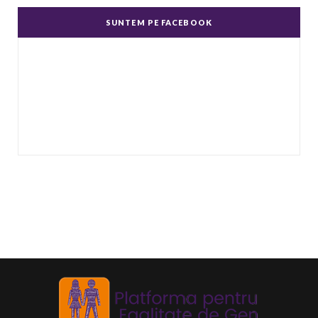
dispreţ manifestate de bărbaţi faţă de femei în
SUNTEM PE FACEBOOK
genere.
...
Echitate în salarizare
Metodă de a evita discriminarea în salarizare,
prin asigurarea de salarii egale pentru muncă
de valo
...
Echitate de Gen
Echitatea de gen se referă la tratamentul egal
și echitabil al femeilor și bărbaților. Post-ul
Echit
...
Echilibru de Gen
Se referă la raportul dintre bărbați și femei în
anumite domenii, deoarece principiul egalității