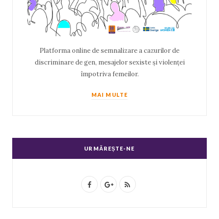
Platforma online de semnalizare a cazurilor de
discriminare de gen, mesajelor sexiste și violenței
împotriva femeilor.
MAI MULTE
URMĂREȘTE-NE
F
G
R
a
o
S
c
o
S