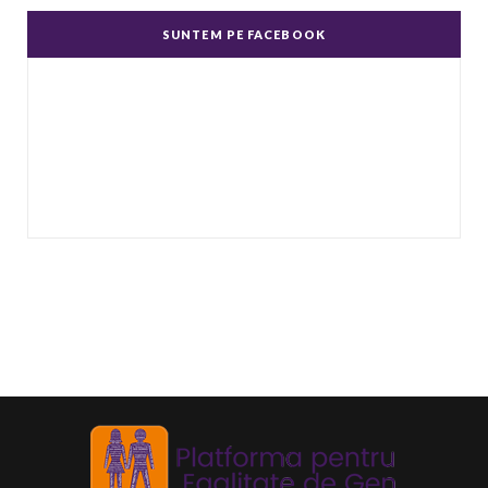
dispreţ manifestate de bărbaţi faţă de femei în
SUNTEM PE FACEBOOK
genere.
...
Echitate în salarizare
Metodă de a evita discriminarea în salarizare,
prin asigurarea de salarii egale pentru muncă
de valo
...
Echitate de Gen
Echitatea de gen se referă la tratamentul egal
și echitabil al femeilor și bărbaților. Post-ul
Echit
...
Echilibru de Gen
Se referă la raportul dintre bărbați și femei în
anumite domenii, deoarece principiul egalității