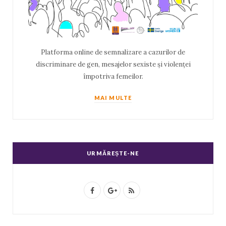
Platforma online de semnalizare a cazurilor de
discriminare de gen, mesajelor sexiste și violenței
împotriva femeilor.
MAI MULTE
URMĂREȘTE-NE
F
G
R
a
o
S
c
o
S