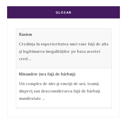
e
g
GLOSAR
b
l
o
e
Rasism
o
P
Credința în superioritatea unei rase față de alta
k
l
și legitimarea inegalităților pe baza acestei
u
cred
...
s
Misandrie (ura faţă de bărbaţi)
Un complex de idei şi emoţii de ură, teamă,
dispreţ sau desconsiderarea faţă de bărbaţi
manifestate
...
Misoginism (ură faţă de femei)
Un complex de idei şi emoţii negative, ură,